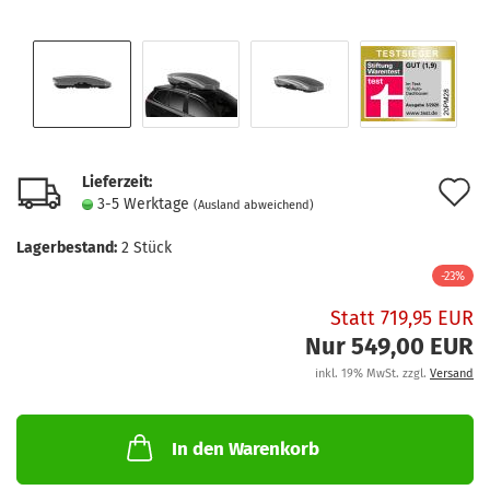
Lieferzeit:
A
3-5 Werktage
(Ausland abweichend)
d
Lagerbestand:
2
Stück
M
-23%
Statt 719,95 EUR
Nur 549,00 EUR
inkl. 19% MwSt. zzgl.
Versand
In den Warenkorb