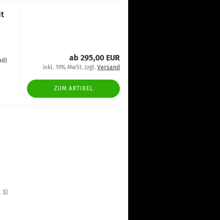
it
ab 295,00 EUR
nd)
inkl. 19% MwSt. zzgl.
Versand
ZUM ARTIKEL
t
3
)