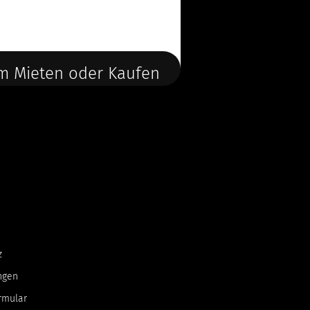
m Mieten oder Kaufen
z
ngen
rmular