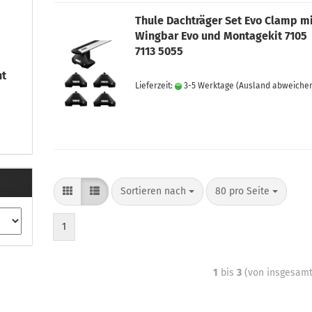
Thule Dachträger Set Evo Clamp m
Wingbar Evo und Montagekit 7105
7113 5055
nt
Lieferzeit:
3-5 Werktage
(Ausland abweiche
Sortieren nach
80 pro Seite
1
1
bis
3
(von insgesam