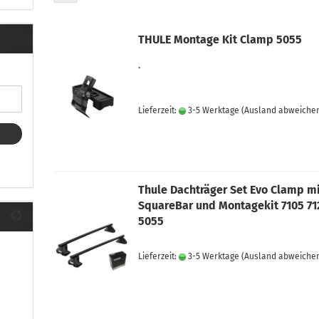
ule Montagekits 40.. für 753
ßsatz Fahrzeuge mit
tegrierter Reling
THULE Montage Kit Clamp 5055
ule Montagekits 60.. für 7106
ßsatz Fahrzeuge mit
.
tegrierter Reling
ule Montagekits 70.. für 7107
ßsatz Fahrzeuge mit
Lieferzeit:
3-5 Werktage
(Ausland abweiche
xpunkte
Thule Dachträger Set Evo Clamp m
ubehör anzeigen
SquareBar und Montagekit 7105 71
ule Ersatzteile
5055
epäck und Reisetaschen
hliesszylinder
Lieferzeit:
3-5 Werktage
(Ausland abweiche
ebstahlschutz
ule Professional