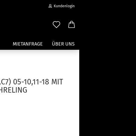
Kundenlogin
MIETANFRAGE
ÜBER UNS
Wassersport anzeigen
Paddleboard Traeger
C7) 05-10,11-18 MIT
Kajak und Kanuträger
HRELING
erstellen
Träger für Surfbretter
ort vergessen?
Zubehör für Wassersportträger