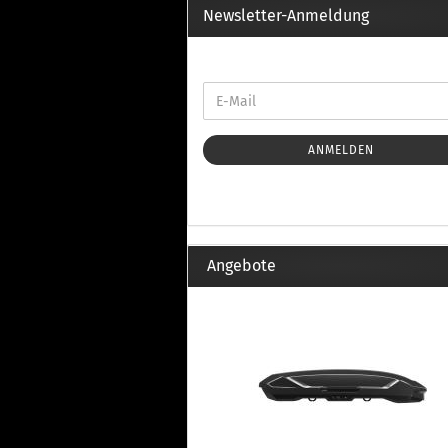
Th
Newsletter-Anmeldung
Fu
in
Th
Fu
in
Th
ANMELDEN
Fu
Fi
Angebote
Wintersport anzeigen
Z
Dachskiträger
Th
G
Sc
Di
Th