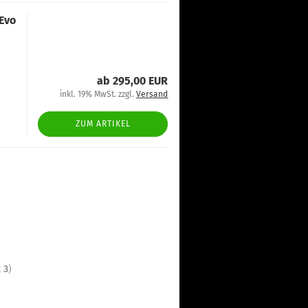
 Evo
ab 295,00 EUR
inkl. 19% MwSt. zzgl.
Versand
ZUM ARTIKEL
t
3
)