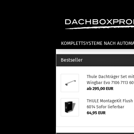
KOMPLETTSYSTEME NACH AUTOM
Bestseller
Fahrradträger anzeigen
T
Thule Dachträger Set mi
Dachfahrradträger
La
Wingbar Evo 7106 7113 60
Heckklappenfahrradträger
La
ab 295,00 EUR
Anhängekupplungsträger
Un
E-Bike Fahrradträger
Th
THULE MontageKit Flush 
Cl
6014 Sofor lieferbar
Zubehör Fahrradträger
n
64,95 EUR
Th
mi