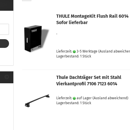
ule Montagekits 40.. für 753
ßsatz Fahrzeuge mit
tegrierter Reling
THULE MontageKit Flush Rail 6014
ule Montagekits 60.. für 7106
Sofor lieferbar
ßsatz Fahrzeuge mit
tegrierter Reling
.
ule Montagekits 70.. für 7107
ßsatz Fahrzeuge mit
xpunkte
Lieferzeit:
3-5 Werktage
(Ausland abweiche
Lagerbestand: 1 Stück
Thule Dachträger Set mit Stahl
ubehör anzeigen
Vierkantprofil 7106 7123 6014
ule Ersatzteile
epäck und Reisetaschen
Lieferzeit:
auf Lager
(Ausland abweichend)
hliesszylinder
Lagerbestand: 1 Stück
ebstahlschutz
ule Professional