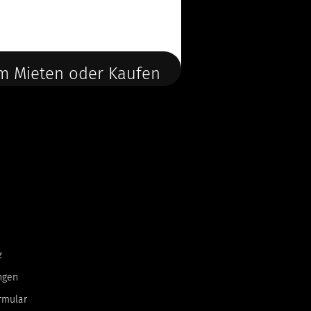
m Mieten oder Kaufen
z
ngen
rmular