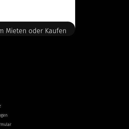
m Mieten oder Kaufen
z
ngen
rmular