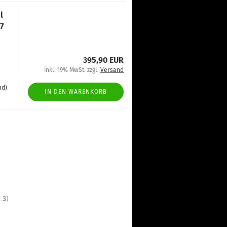
l
7
395,90 EUR
inkl. 19% MwSt. zzgl.
Versand
nd)
IN DEN WARENKORB
t
3
)