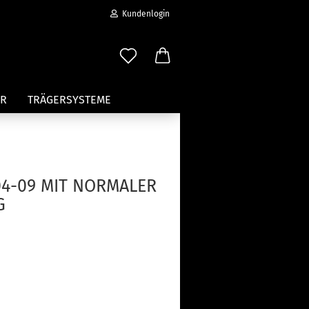
Kundenlogin
ER
TRÄGERSYSTEME
MIETANFRAGE
ÜBER UNS
04-09 MIT NORMALER
G
erstellen
ort vergessen?