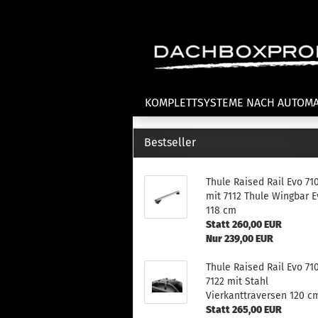
KOMPLETTSYSTEME NACH AUTOM
VERLEIH
WASSERSPORT
W
Bestseller
Thule Raised Rail Evo 71
mit 7112 Thule Wingbar E
118 cm
Statt 260,00 EUR
Nur 239,00 EUR
Thule Raised Rail Evo 71
7122 mit Stahl
Vierkanttraversen 120 c
Statt 265,00 EUR