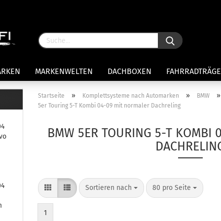
ARKEN
MARKENWELTEN
DACHBOXEN
FAHRRADTRÄG
INTERSPORT
ZUBEHÖR
»
»
»
Startseite
Komplettsysteme nach Automarken
BMW
5er Touring 5-T Kombi 04-09 mit normaler Dachreling
04
BMW 5ER TOURING 5-T KOMBI 
vo
DACHRELIN
Konto 
Passw
04
Sortieren nach
80 pro Seite
m
1