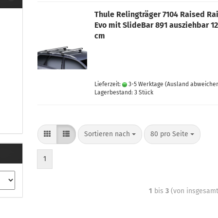
Thule Relingträger 7104 Raised Rai
Evo mit SlideBar 891 ausziehbar 12
cm
Lieferzeit:
3-5 Werktage
(Ausland abweiche
Lagerbestand: 3 Stück
Sortieren nach
80 pro Seite
1
1
bis
3
(von insgesam