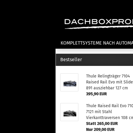
KOMPLETTSYSTEME NACH AUTOM
Bestseller
Fahrradträger anzeigen
T
Thule Relingträger 7104
Dachfahrradträger
La
Raised Rail Evo mit Slid
Heckklappenfahrradträger
La
891 ausziehbar 127 cm
Anhängekupplungsträger
Un
395,90 EUR
E-Bike Fahrradträger
Th
Thule Raised Rail Evo 71
Cl
Zubehör Fahrradträger
7121 mit Stahl
n
Vierkanttraversen 108 c
Th
Statt 265,00 EUR
mi
Nur 209,00 EUR