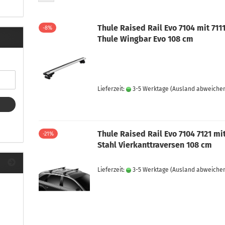
ule Montagekits 40.. für 753
ßsatz Fahrzeuge mit
tegrierter Reling
Thule Raised Rail Evo 7104 mit 711
-8%
ule Montagekits 60.. für 7106
Thule Wingbar Evo 108 cm
ßsatz Fahrzeuge mit
tegrierter Reling
ule Montagekits 70.. für 7107
ßsatz Fahrzeuge mit
xpunkte
Lieferzeit:
3-5 Werktage
(Ausland abweiche
Thule Raised Rail Evo 7104 7121 mi
-21%
ubehör anzeigen
Stahl Vierkanttraversen 108 cm
ule Ersatzteile
epäck und Reisetaschen
Lieferzeit:
3-5 Werktage
(Ausland abweiche
hliesszylinder
ebstahlschutz
ule Professional