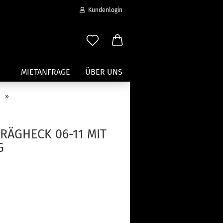
Kundenlogin
MIETANFRAGE
ÜBER UNS
»
Wassersport anzeigen
Paddleboard Traeger
RÄGHECK 06-11 MIT
Kajak und Kanuträger
G
erstellen
Träger für Surfbretter
ort vergessen?
Zubehör für Wassersportträger