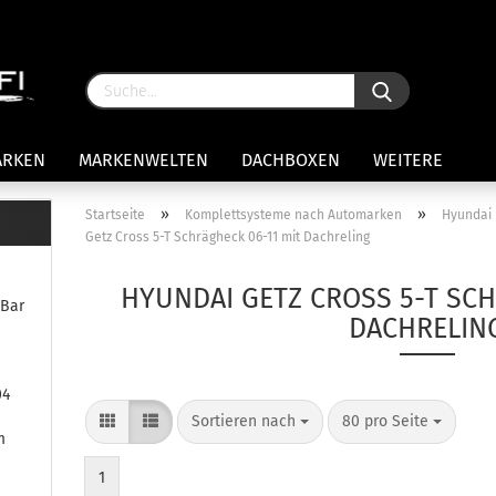
ARKEN
MARKENWELTEN
DACHBOXEN
WEITERE
»
»
Startseite
Komplettsysteme nach Automarken
Hyundai
Getz Cross 5-T Schrägheck 06-11 mit Dachreling
rägersysteme anzeigen
stenträgerfüße
HYUNDAI GETZ CROSS 5-T SCH
eBar
ststreben
DACHRELIN
Konto 
iversaltträger Reling
Passw
ule Montagekits 50.. für 7105
04
amp Fußsatz Fahrzeuge mit
ormalen Dach
Sortieren nach
80 pro Seite
m
ule Kits 30.. für 753 Fußsatz
t Fixpunkte
1