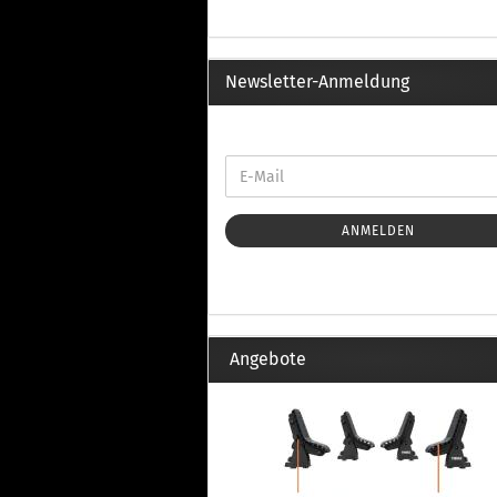
Th
Fu
in
Th
Newsletter-Anmeldung
Fu
in
Th
Fu
Fi
ANMELDEN
Wintersport anzeigen
Z
Dachskiträger
Th
Angebote
G
Sc
Di
Th