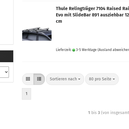
Thule Relingträger 7104 Raised Rai
Evo mit SlideBar 891 ausziehbar 12
cm
Lieferzeit:
3-5 Werktage
(Ausland abweiche
Sortieren nach
80 pro Seite
1
1
bis
3
(von insgesam