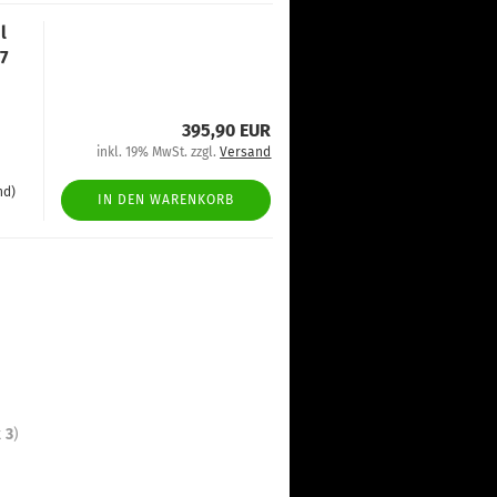
l
7
395,90 EUR
inkl. 19% MwSt. zzgl.
Versand
nd)
IN DEN WARENKORB
t
3
)