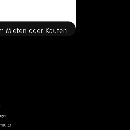
m Mieten oder Kaufen
z
ngen
rmular