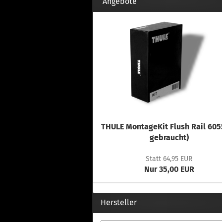
Th
Angebote
Fu
in
Th
Fu
in
Th
Fu
Fi
THULE MontageKit Flush Rail 605
Wintersport anzeigen
Z
gebraucht)
Dachskiträger
Th
Statt 64,95 EUR
G
Nur 35,00 EUR
Sc
Di
Th
Hersteller