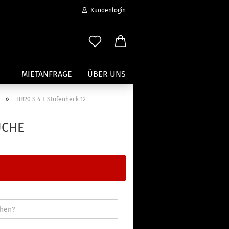
Kundenlogin
MIETANFRAGE
ÜBER UNS
»
HB20 S 4-T Stufenheck 12-
Wassersport anzeigen
UCHE
Paddleboard Traeger
Kajak und Kanuträger
erstellen
Träger für Surfbretter
ort vergessen?
Zubehör für Wassersportträger