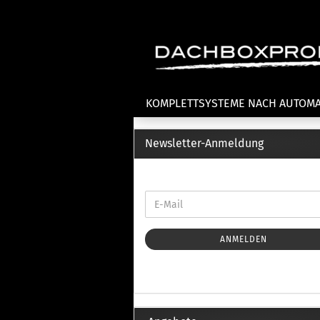
KOMPLETTSYSTEME NACH AUTOM
Newsletter-Anmeldung
Fahrradträger anzeigen
T
Dachfahrradträger
La
Heckklappenfahrradträger
La
Anhängekupplungsträger
Un
E-Bike Fahrradträger
ANMELDEN
Th
Cl
Zubehör Fahrradträger
n
Th
mi