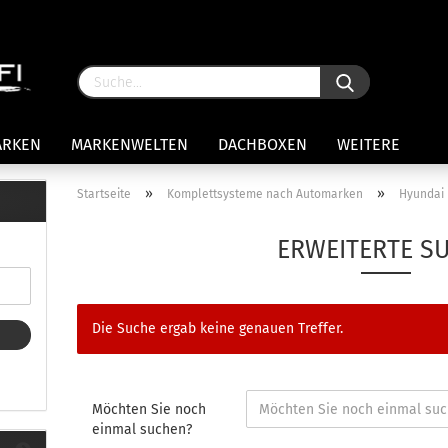
ARKEN
MARKENWELTEN
DACHBOXEN
WEITERE
»
»
Startseite
Komplettsysteme nach Automarken
Hyundai
rägersysteme anzeigen
ERWEITERTE S
stenträgerfüße
ststreben
Konto 
iversaltträger Reling
Die Suche ergab keine genauen Treffer.
Passw
ule Montagekits 50.. für 7105
amp Fußsatz Fahrzeuge mit
ormalen Dach
ule Kits 30.. für 753 Fußsatz
Möchten Sie noch
t Fixpunkte
einmal suchen?