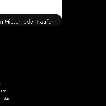
m Mieten oder Kaufen
z
ngen
rmular