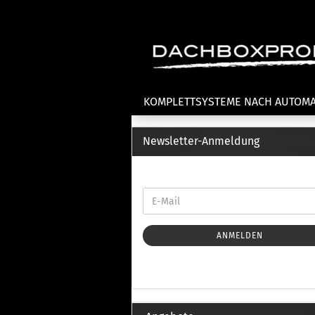
KOMPLETTSYSTEME NACH AUTOM
Newsletter-Anmeldung
Fahrradträger anzeigen
T
Dachfahrradträger
La
Heckklappenfahrradträger
La
Anhängekupplungsträger
Un
E-Bike Fahrradträger
ANMELDEN
Th
Cl
Zubehör Fahrradträger
n
Th
mi