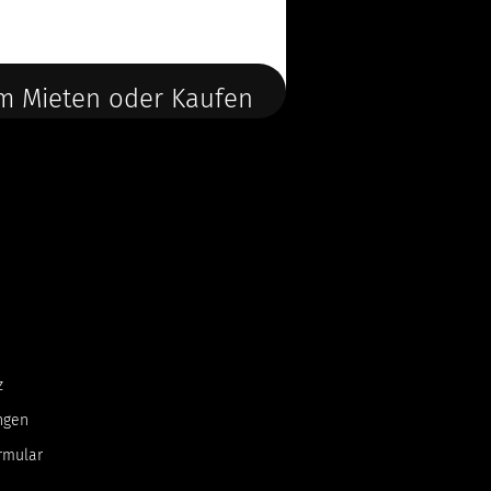
m Mieten oder Kaufen
z
ngen
rmular