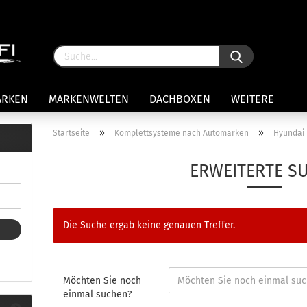
ARKEN
MARKENWELTEN
DACHBOXEN
WEITERE
»
»
Startseite
Komplettsysteme nach Automarken
Hyundai
rägersysteme anzeigen
ERWEITERTE S
stenträgerfüße
ststreben
Konto 
iversaltträger Reling
Die Suche ergab keine genauen Treffer.
Passw
ule Montagekits 50.. für 7105
amp Fußsatz Fahrzeuge mit
ormalen Dach
ule Kits 30.. für 753 Fußsatz
Möchten Sie noch
t Fixpunkte
einmal suchen?