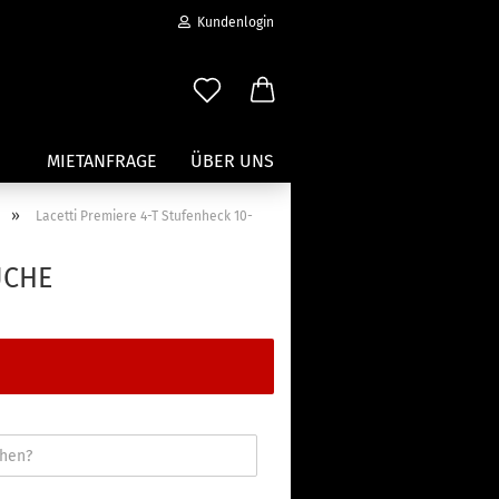
Kundenlogin
MIETANFRAGE
ÜBER UNS
»
Lacetti Premiere 4-T Stufenheck 10-
Wassersport anzeigen
UCHE
Paddleboard Traeger
Kajak und Kanuträger
erstellen
Träger für Surfbretter
ort vergessen?
Zubehör für Wassersportträger