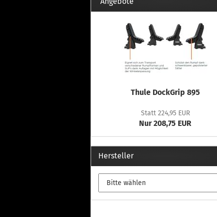
Th
Angebote
Fu
in
Th
Fu
in
Th
Fu
Fi
Thule DockGrip 895
Statt 224,95 EUR
Nur 208,75 EUR
Wintersport anzeigen
Z
Dachskiträger
Th
Hersteller
G
Sc
Di
Th