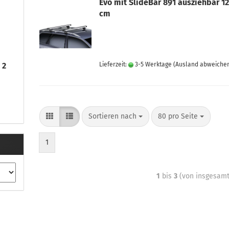
Evo mit SlideBar 891 ausziehbar 12
cm
 2
Lieferzeit:
3-5 Werktage
(Ausland abweiche
Sortieren nach
80 pro Seite
1
1
bis
3
(von insgesam