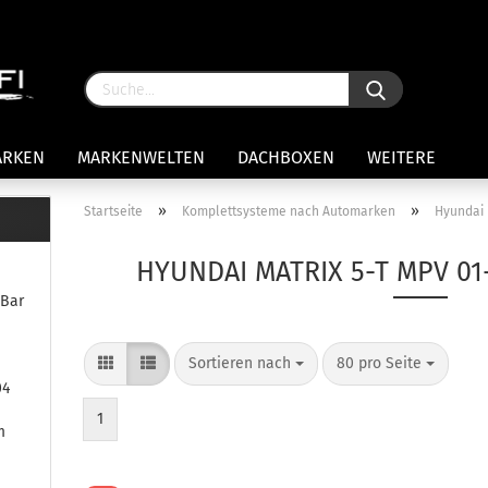
ARKEN
MARKENWELTEN
DACHBOXEN
WEITERE
»
»
Startseite
Komplettsysteme nach Automarken
Hyundai
rägersysteme anzeigen
HYUNDAI MATRIX 5-T MPV 01
stenträgerfüße
eBar
ststreben
Konto 
iversaltträger Reling
Sortieren nach
80 pro Seite
Passw
ule Montagekits 50.. für 7105
04
amp Fußsatz Fahrzeuge mit
ormalen Dach
1
m
ule Kits 30.. für 753 Fußsatz
t Fixpunkte