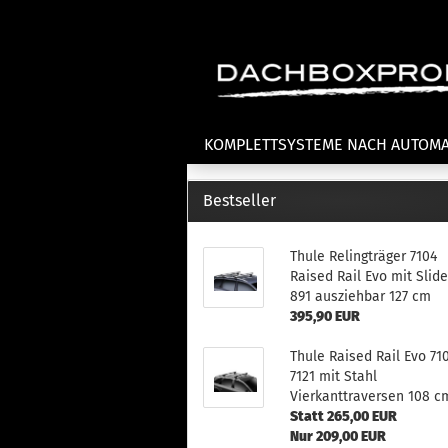
KOMPLETTSYSTEME NACH AUTOM
Bestseller
Fahrradträger anzeigen
T
Thule Relingträger 7104
Dachfahrradträger
La
Raised Rail Evo mit Slid
Heckklappenfahrradträger
La
891 ausziehbar 127 cm
Anhängekupplungsträger
Un
395,90 EUR
E-Bike Fahrradträger
Th
Thule Raised Rail Evo 71
Cl
Zubehör Fahrradträger
7121 mit Stahl
n
Vierkanttraversen 108 c
Th
Statt 265,00 EUR
mi
Nur 209,00 EUR