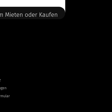
m Mieten oder Kaufen
z
ngen
rmular