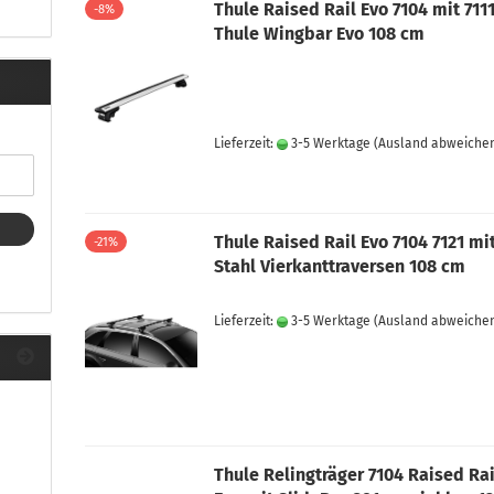
ule Montagekits 40.. für 753
Thule Raised Rail Evo 7104 mit 711
-8%
ßsatz Fahrzeuge mit
Thule Wingbar Evo 108 cm
tegrierter Reling
ule Montagekits 60.. für 7106
ßsatz Fahrzeuge mit
tegrierter Reling
Lieferzeit:
3-5 Werktage
(Ausland abweiche
ule Montagekits 70.. für 7107
ßsatz Fahrzeuge mit
xpunkte
Thule Raised Rail Evo 7104 7121 mi
-21%
Stahl Vierkanttraversen 108 cm
ubehör anzeigen
Lieferzeit:
3-5 Werktage
(Ausland abweiche
ule Ersatzteile
epäck und Reisetaschen
hliesszylinder
ebstahlschutz
ule Professional
Thule Relingträger 7104 Raised Rai