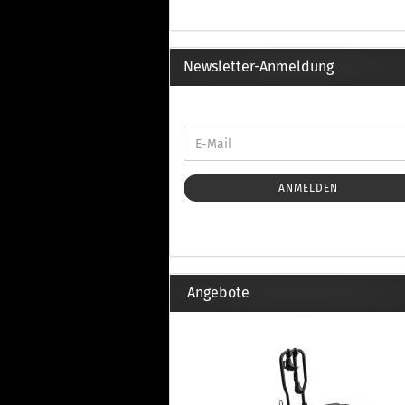
Th
Fu
in
Th
Newsletter-Anmeldung
Fu
in
Th
Fu
Fi
ANMELDEN
Wintersport anzeigen
Z
Dachskiträger
Th
Angebote
G
Sc
Di
Th