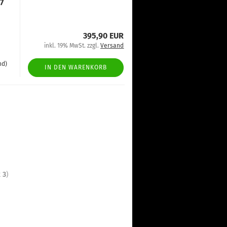
7
395,90 EUR
inkl. 19% MwSt. zzgl.
Versand
nd)
IN DEN WARENKORB
t
3
)