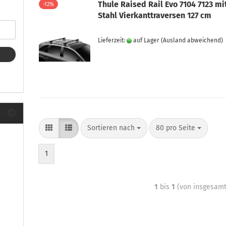
ule Montagekits 40.. für 753
Thule Raised Rail Evo 7104 7123 mi
-12%
ßsatz Fahrzeuge mit
Stahl Vierkanttraversen 127 cm
tegrierter Reling
ule Montagekits 60.. für 7106
Lieferzeit:
auf Lager
(Ausland abweichend)
ßsatz Fahrzeuge mit
tegrierter Reling
ule Montagekits 70.. für 7107
ßsatz Fahrzeuge mit
xpunkte
Sortieren nach
80 pro Seite
ubehör anzeigen
ule Ersatzteile
1
epäck und Reisetaschen
hliesszylinder
1
bis
1
(von insgesam
ebstahlschutz
ule Professional