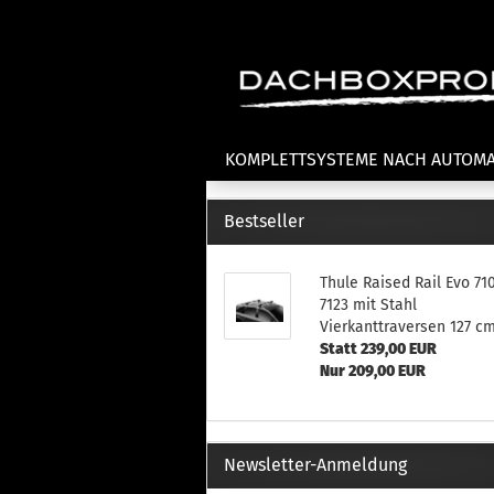
KOMPLETTSYSTEME NACH AUTOM
Bestseller
Fahrradträger anzeigen
T
Thule Raised Rail Evo 71
Dachfahrradträger
La
7123 mit Stahl
Heckklappenfahrradträger
La
Vierkanttraversen 127 c
Anhängekupplungsträger
Un
Statt 239,00 EUR
E-Bike Fahrradträger
Nur 209,00 EUR
Th
Cl
Zubehör Fahrradträger
n
Th
Newsletter-Anmeldung
mi