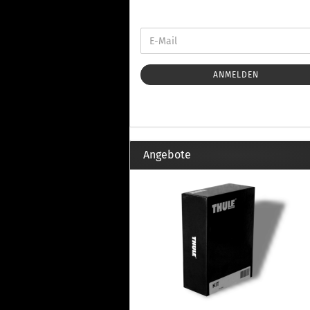
Th
Fu
in
Th
Fu
in
ANMELDEN
Th
Fu
Fi
Angebote
Wintersport anzeigen
Z
Dachskiträger
Th
G
Sc
Di
Th