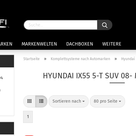
ARKEN
MARKENWELTEN
DACHBOXEN
WEITERE
»
»
Startseite
Komplettsysteme nach Automarken
Hyundai
rägersysteme anzeigen
HYUNDAI IX55 5-T SUV 08-
04
stenträgerfüße
ststreben
m
Konto 
iversaltträger Reling
Sortieren nach
80 pro Seite
Passw
ule Montagekits 50.. für 7105
amp Fußsatz Fahrzeuge mit
ormalen Dach
1
ule Kits 30.. für 753 Fußsatz
t Fixpunkte