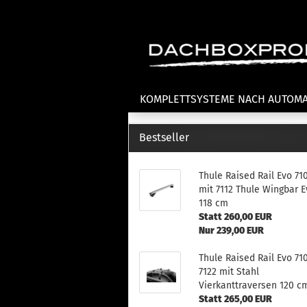
KOMPLETTSYSTEME NACH AUTOM
Bestseller
Fahrradträger anzeigen
T
Thule Raised Rail Evo 71
Dachfahrradträger
La
mit 7112 Thule Wingbar E
Heckklappenfahrradträger
La
118 cm
Anhängekupplungsträger
Un
Statt 260,00 EUR
E-Bike Fahrradträger
Nur 239,00 EUR
Th
Cl
Zubehör Fahrradträger
Thule Raised Rail Evo 71
n
7122 mit Stahl
Th
Vierkanttraversen 120 c
mi
Statt 265,00 EUR