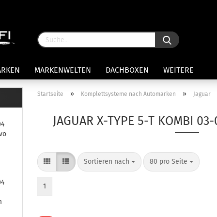
ARKEN
MARKENWELTEN
DACHBOXEN
WEITERE
»
»
Startseite
Komplettsysteme nach Automarken
Jaguar
rägersysteme anzeigen
JAGUAR X-TYPE 5-T KOMBI 03
04
stenträgerfüße
vo
ststreben
Konto 
iversaltträger Reling
Sortieren nach
80 pro Seite
Passw
ule Montagekits 50.. für 7105
amp Fußsatz Fahrzeuge mit
04
ormalen Dach
1
ule Kits 30.. für 753 Fußsatz
m
t Fixpunkte