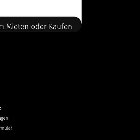
m Mieten oder Kaufen
z
ngen
rmular