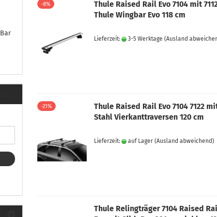
ule Montagekits 40.. für 753
Thule Raised Rail Evo 7104 mit 711
-8%
ßsatz Fahrzeuge mit
Thule Wingbar Evo 118 cm
tegrierter Reling
ule Montagekits 60.. für 7106
eBar
Lieferzeit:
3-5 Werktage
(Ausland abweiche
ßsatz Fahrzeuge mit
tegrierter Reling
ule Montagekits 70.. für 7107
ßsatz Fahrzeuge mit
xpunkte
Thule Raised Rail Evo 7104 7122 mi
-21%
Stahl Vierkanttraversen 120 cm
ubehör anzeigen
Lieferzeit:
auf Lager
(Ausland abweichend)
ule Ersatzteile
epäck und Reisetaschen
hliesszylinder
ebstahlschutz
ule Professional
Thule Relingträger 7104 Raised Rai