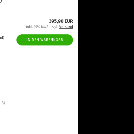
7
395,90 EUR
inkl. 19% MwSt. zzgl.
Versand
nd)
IN DEN WARENKORB
t
3
)