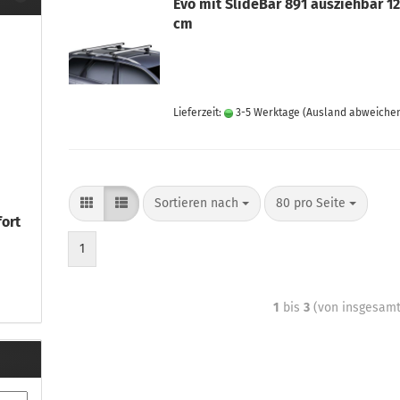
Evo mit SlideBar 891 ausziehbar 12
cm
Lieferzeit:
3-5 Werktage
(Ausland abweiche
Sortieren nach
80 pro Seite
fort
1
1
bis
3
(von insgesam