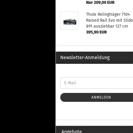
Th
Nur 209,00 EUR
Fu
in
Thule Relingträger 7104
Th
Raised Rail Evo mit Slid
Fu
891 ausziehbar 127 cm
in
395,90 EUR
Th
Fu
Fi
Newsletter-Anmeldung
Wintersport anzeigen
Z
Dachskiträger
Th
G
ANMELDEN
Sc
Di
Th
Angebote