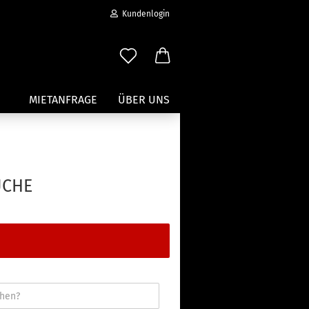
Kundenlogin
MIETANFRAGE
ÜBER UNS
Wassersport anzeigen
Paddleboard Traeger
UCHE
Kajak und Kanuträger
erstellen
Träger für Surfbretter
ort vergessen?
Zubehör für Wassersportträger