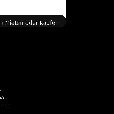
m Mieten oder Kaufen
z
ngen
rmular