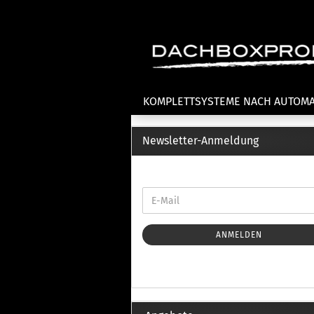
KOMPLETTSYSTEME NACH AUTOM
Newsletter-Anmeldung
Fahrradträger anzeigen
T
Dachfahrradträger
La
Heckklappenfahrradträger
La
Anhängekupplungsträger
Un
E-Bike Fahrradträger
ANMELDEN
Th
Cl
Zubehör Fahrradträger
n
Th
mi