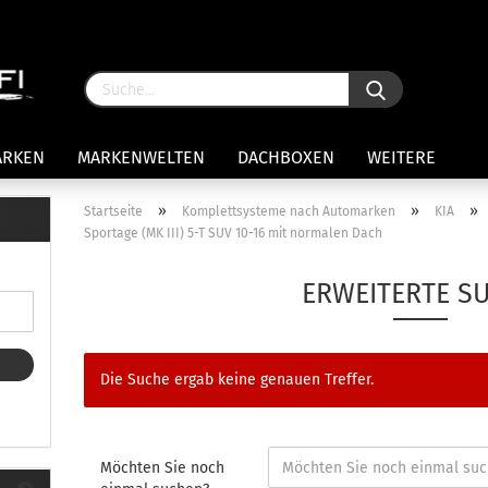
ARKEN
MARKENWELTEN
DACHBOXEN
WEITERE
»
»
»
Startseite
Komplettsysteme nach Automarken
KIA
Sportage (MK III) 5-T SUV 10-16 mit normalen Dach
rägersysteme anzeigen
stenträgerfüße
ERWEITERTE S
ststreben
Konto 
iversaltträger Reling
Passw
ule Montagekits 50.. für 7105
Die Suche ergab keine genauen Treffer.
amp Fußsatz Fahrzeuge mit
ormalen Dach
ule Kits 30.. für 753 Fußsatz
t Fixpunkte
Möchten Sie noch