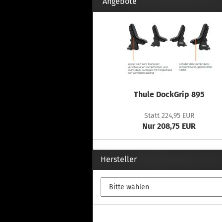
Th
Angebote
Fu
in
Th
Fu
in
Th
Fu
Fi
Thule DockGrip 895
Statt 224,95 EUR
Nur 208,75 EUR
Wintersport anzeigen
Z
Dachskiträger
Th
Hersteller
G
Sc
Di
Th