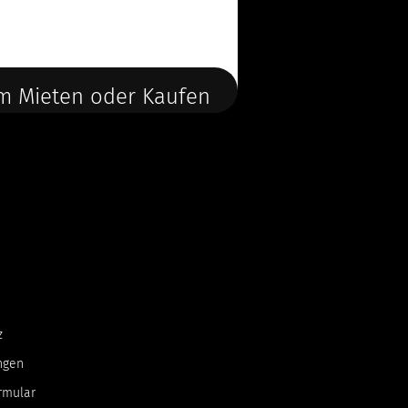
m Mieten oder Kaufen
z
ngen
rmular