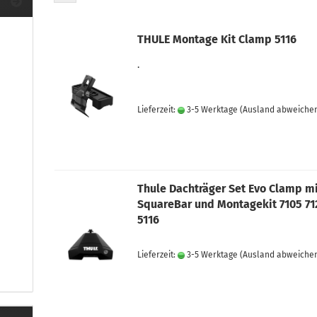
ule Montagekits 40.. für 753
ßsatz Fahrzeuge mit
tegrierter Reling
THULE Montage Kit Clamp 5116
ule Montagekits 60.. für 7106
ßsatz Fahrzeuge mit
.
tegrierter Reling
ule Montagekits 70.. für 7107
ßsatz Fahrzeuge mit
Lieferzeit:
3-5 Werktage
(Ausland abweiche
xpunkte
Thule Dachträger Set Evo Clamp m
ubehör anzeigen
SquareBar und Montagekit 7105 71
ule Ersatzteile
5116
epäck und Reisetaschen
hliesszylinder
Lieferzeit:
3-5 Werktage
(Ausland abweiche
ebstahlschutz
ule Professional