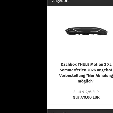
Th
Angebote
Fu
in
Th
Fu
in
Th
Fu
Fi
Dachbox THULE Motion 3 XL
Wintersport anzeigen
Z
Sommerferien 2026 Angebot
Vorbestellung "Nur Abholung
Dachskiträger
Th
möglich"
G
Sc
Statt 919,95 EUR
Di
Nur 770,00 EUR
Th