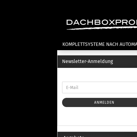
KOMPLETTSYSTEME NACH AUTOM
Newsletter-Anmeldung
Fahrradträger anzeigen
T
Dachfahrradträger
La
Heckklappenfahrradträger
La
Anhängekupplungsträger
Un
E-Bike Fahrradträger
ANMELDEN
Th
Cl
Zubehör Fahrradträger
n
Th
mi