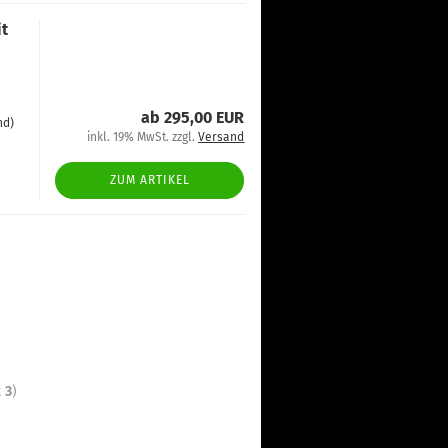
it
ab 295,00 EUR
nd)
inkl. 19% MwSt. zzgl.
Versand
ZUM ARTIKEL
t
3
)