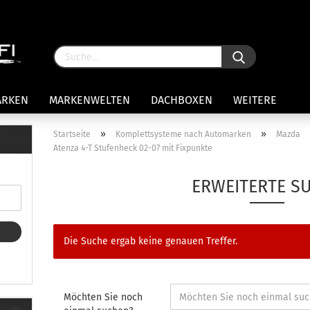
ARKEN
MARKENWELTEN
DACHBOXEN
WEITERE
»
»
Startseite
Komplettsysteme nach Automarken
Mazda
Atenza 4-T Stufenheck 02-07 mit Fixpunkte
rägersysteme anzeigen
stenträgerfüße
ERWEITERTE S
ststreben
Konto 
iversaltträger Reling
Passw
ule Montagekits 50.. für 7105
Die Suche ergab keine genauen Treffer.
amp Fußsatz Fahrzeuge mit
ormalen Dach
ule Kits 30.. für 753 Fußsatz
t Fixpunkte
Möchten Sie noch