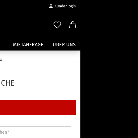
Kundenlogin
MIETANFRAGE
ÜBER UNS
»
Wassersport anzeigen
Paddleboard Traeger
UCHE
Kajak und Kanuträger
erstellen
Träger für Surfbretter
ort vergessen?
Zubehör für Wassersportträger