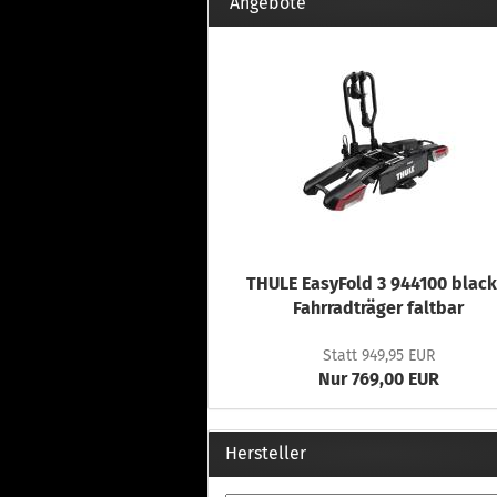
Th
Angebote
Fu
in
Th
Fu
in
Th
Fu
Fi
THULE EasyFold 3 944100 black
Wintersport anzeigen
Z
Fahrradträger faltbar
Dachskiträger
Th
Statt 949,95 EUR
G
Nur 769,00 EUR
Sc
Di
Th
Hersteller