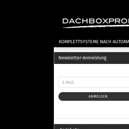
KOMPLETTSYSTEME NACH AUTOM
Newsletter-Anmeldung
Fahrradträger anzeigen
T
Dachfahrradträger
La
Heckklappenfahrradträger
La
Anhängekupplungsträger
Un
E-Bike Fahrradträger
ANMELDEN
Th
Cl
Zubehör Fahrradträger
n
Th
mi