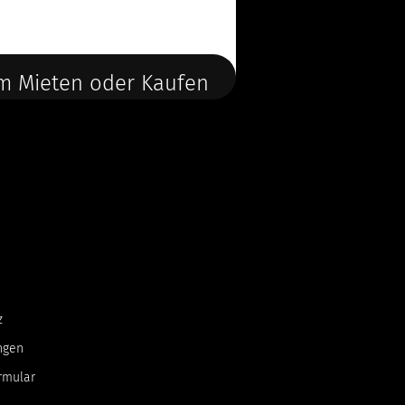
m Mieten oder Kaufen
z
ngen
rmular