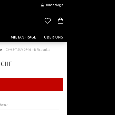
Kundenlogin
MIETANFRAGE
ÜBER UNS
»
CX-9 5-T SUV 07-16 mit Fixpunkte
Wassersport anzeigen
UCHE
Paddleboard Traeger
Kajak und Kanuträger
erstellen
Träger für Surfbretter
ort vergessen?
Zubehör für Wassersportträger