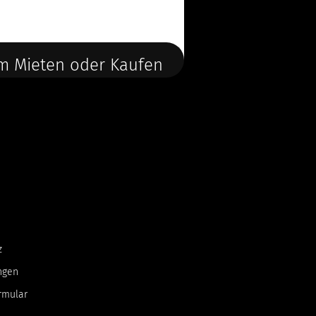
m Mieten oder Kaufen
z
ngen
rmular