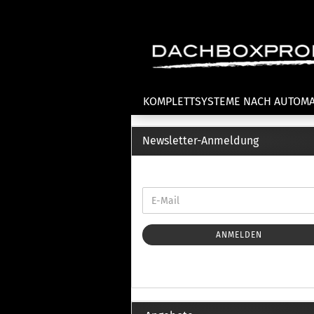
KOMPLETTSYSTEME NACH AUTOM
Newsletter-Anmeldung
Fahrradträger anzeigen
T
Dachfahrradträger
La
Heckklappenfahrradträger
La
Anhängekupplungsträger
Un
E-Bike Fahrradträger
ANMELDEN
Th
Cl
Zubehör Fahrradträger
n
Th
mi