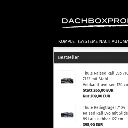
KOMPLETTSYSTEME NACH AUTOM
Bestseller
Fahrradträger anzeigen
T
Thule Raised Rail Evo 71
Dachfahrradträger
La
7122 mit Stahl
Heckklappenfahrradträger
La
Vierkanttraversen 120 c
Anhängekupplungsträger
Un
Statt 265,00 EUR
E-Bike Fahrradträger
Nur 209,00 EUR
Th
Cl
Zubehör Fahrradträger
Thule Relingträger 7104
n
Raised Rail Evo mit Slid
Th
891 ausziehbar 127 cm
mi
395,90 EUR