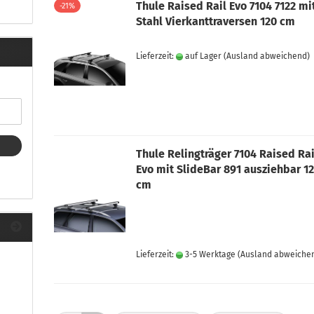
ule Montagekits 40.. für 753
Thule Raised Rail Evo 7104 7122 mi
-21%
ßsatz Fahrzeuge mit
Stahl Vierkanttraversen 120 cm
tegrierter Reling
ule Montagekits 60.. für 7106
Lieferzeit:
auf Lager
(Ausland abweichend)
ßsatz Fahrzeuge mit
tegrierter Reling
ule Montagekits 70.. für 7107
ßsatz Fahrzeuge mit
xpunkte
Thule Relingträger 7104 Raised Rai
Evo mit SlideBar 891 ausziehbar 12
cm
ubehör anzeigen
ule Ersatzteile
epäck und Reisetaschen
hliesszylinder
Lieferzeit:
3-5 Werktage
(Ausland abweiche
ebstahlschutz
ule Professional