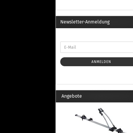
Th
Fu
in
Th
Newsletter-Anmeldung
Fu
in
Th
Fu
Fi
ANMELDEN
Wintersport anzeigen
Z
Dachskiträger
Th
Angebote
G
Sc
Di
Th