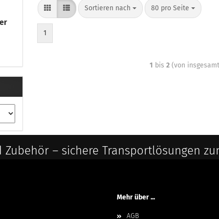
Sortieren nach
80 pro Seite
er
1
1
bis
2
(von insgesam
 Zubehör – sichere Transportlösungen zu
Mehr über ...
AGB