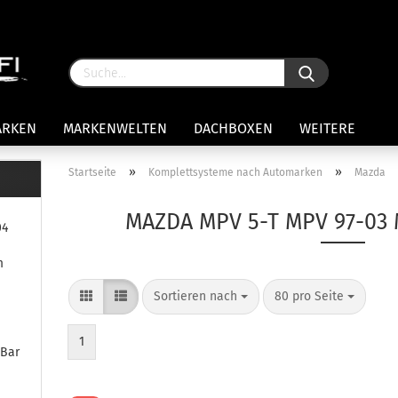
ARKEN
MARKENWELTEN
DACHBOXEN
WEITERE
»
»
Startseite
Komplettsysteme nach Automarken
Mazda
rägersysteme anzeigen
MAZDA MPV 5-T MPV 97-03
04
stenträgerfüße
ststreben
m
Konto 
iversaltträger Reling
Sortieren nach
80 pro Seite
Passw
ule Montagekits 50.. für 7105
amp Fußsatz Fahrzeuge mit
ormalen Dach
1
eBar
ule Kits 30.. für 753 Fußsatz
t Fixpunkte