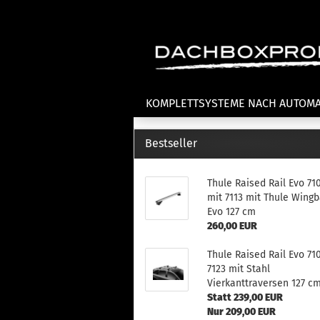
KOMPLETTSYSTEME NACH AUTOM
Bestseller
Fahrradträger anzeigen
T
Thule Raised Rail Evo 71
Dachfahrradträger
La
mit 7113 mit Thule Wingb
Heckklappenfahrradträger
La
Evo 127 cm
Anhängekupplungsträger
Un
260,00 EUR
E-Bike Fahrradträger
Th
Thule Raised Rail Evo 71
Cl
Zubehör Fahrradträger
7123 mit Stahl
n
Vierkanttraversen 127 c
Th
Statt 239,00 EUR
mi
Nur 209,00 EUR