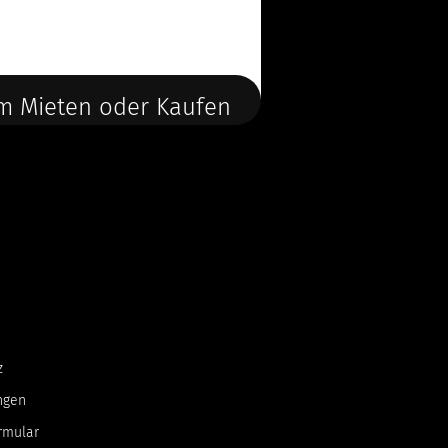
m Mieten oder Kaufen
z
ngen
rmular