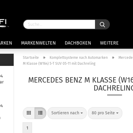
ARKEN
MARKENWELTEN
DACHBOXEN
WEITERE
»
»
Startseite
Komplettsysteme nach Automarken
Mercede
M Klasse (W164) 5-T SUV 05-11 mit Dachreling
rägersysteme anzeigen
04
stenträgerfüße
MERCEDES BENZ M KLASSE (W164
ar
ststreben
DACHRELIN
Konto 
iversaltträger Reling
Passw
ule Montagekits 50.. für 7105
04
amp Fußsatz Fahrzeuge mit
ormalen Dach
Sortieren nach
80 pro Seite
m
ule Kits 30.. für 753 Fußsatz
t Fixpunkte
1