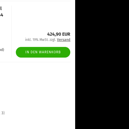
l
44
424,90 EUR
inkl. 19% MwSt. zzgl.
Versand
nd)
IN DEN WARENKORB
t
3
)