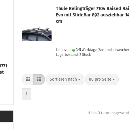
Thule Relingträger 7104 Raised Rai
Evo mit SlideBar 892 ausziehbar 1
cm
Lieferzeit:
3-5 Werktage
(Ausland abweiche
Lagerbestand: 2 Stück
771
et
Sortieren nach
80 pro Seite
1
1
bis
3
(von insgesam