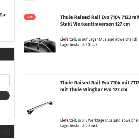
ule Montagekits 40.. für 753
ßsatz Fahrzeuge mit
tegrierter Reling
eBar
Thule Raised Rail Evo 7104 7123 mi
-12%
ule Montagekits 60.. für 7106
Stahl Vierkanttraversen 127 cm
ßsatz Fahrzeuge mit
tegrierter Reling
Lieferzeit:
auf Lager
(Ausland abweichend)
ule Montagekits 70.. für 7107
Lagerbestand: 7 Stück
ßsatz Fahrzeuge mit
xpunkte
Thule Raised Rail Evo 7104 mit 711
ubehör anzeigen
mit Thule Wingbar Evo 127 cm
ule Ersatzteile
epäck und Reisetaschen
hliesszylinder
ebstahlschutz
Lieferzeit:
3-5 Werktage
(Ausland abweiche
ule Professional
Lagerbestand: 5 Stück