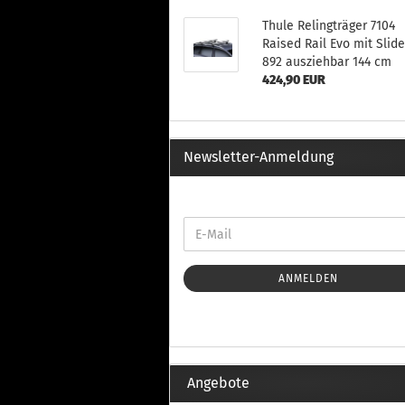
Th
Fu
Thule Relingträger 7104
in
Raised Rail Evo mit Slid
Th
892 ausziehbar 144 cm
Fu
424,90 EUR
in
Th
Fu
Newsletter-Anmeldung
Fi
Wintersport anzeigen
Z
Dachskiträger
Th
ANMELDEN
G
Sc
Di
Th
Angebote