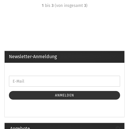
1
bis
3
(von insgesamt
3
)
Newsletter-Anmeldung
ANMELDEN
Angebote