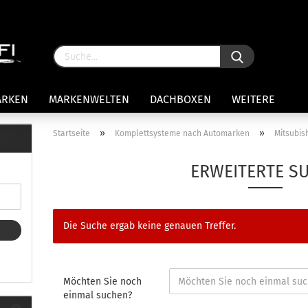
ARKEN
MARKENWELTEN
DACHBOXEN
WEITERE
»
»
Startseite
Komplettsysteme nach Automarken
Mitsubis
rägersysteme anzeigen
ERWEITERTE S
stenträgerfüße
ststreben
Konto 
iversaltträger Reling
Die Suche ergab keine genauen Treffer.
Passw
ule Montagekits 50.. für 7105
amp Fußsatz Fahrzeuge mit
ormalen Dach
ule Kits 30.. für 753 Fußsatz
Möchten Sie noch
t Fixpunkte
einmal suchen?