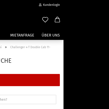
Kundenlogin
MIETANFRAGE
ÜBER UNS
»
hi
Challenger 4-T Double Cab 11-
Wassersport anzeigen
UCHE
Paddleboard Traeger
Kajak und Kanuträger
erstellen
Träger für Surfbretter
ort vergessen?
Zubehör für Wassersportträger