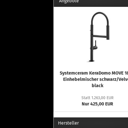
Th
Angebote
Fu
in
Th
Fu
in
Th
Fu
Fi
Systemceram KeraDomo MOVE 18
Wintersport anzeigen
Z
Einhebelmischer schwarz/Velv
black
Dachskiträger
Th
G
Statt 1.263,00 EUR
Sc
Nur 425,00 EUR
Di
Th
Hersteller