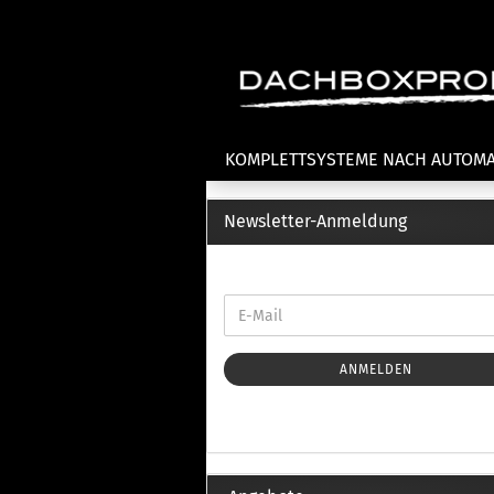
KOMPLETTSYSTEME NACH AUTOM
Newsletter-Anmeldung
Fahrradträger anzeigen
T
Dachfahrradträger
La
Heckklappenfahrradträger
La
Anhängekupplungsträger
Un
E-Bike Fahrradträger
ANMELDEN
Th
Cl
Zubehör Fahrradträger
n
Th
mi