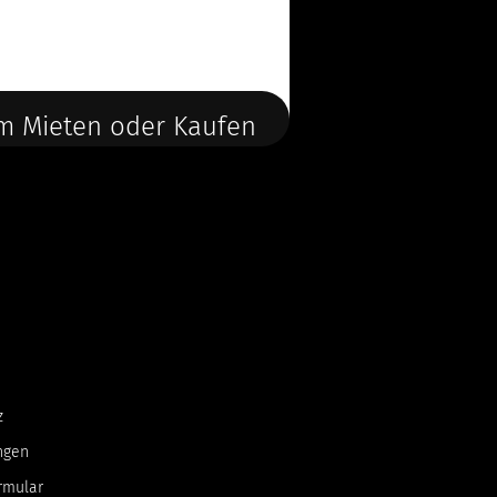
m Mieten oder Kaufen
z
ngen
rmular