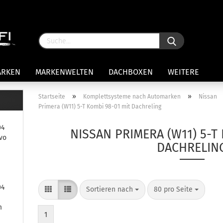
ARKEN
MARKENWELTEN
DACHBOXEN
WEITERE
»
»
Startseite
Komplettsysteme nach Automarken
Nissan
Primera (W11) 5-T Kombi 98-01 mit Dachreling
rägersysteme anzeigen
04
stenträgerfüße
NISSAN PRIMERA (W11) 5-T 
vo
ststreben
DACHRELIN
Konto 
iversaltträger Reling
Passw
ule Montagekits 50.. für 7105
amp Fußsatz Fahrzeuge mit
04
ormalen Dach
Sortieren nach
80 pro Seite
ule Kits 30.. für 753 Fußsatz
m
t Fixpunkte
1