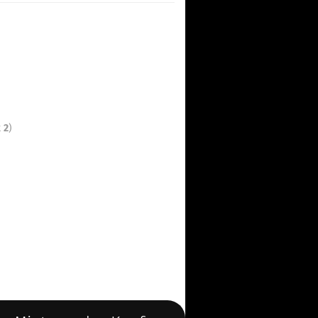
t
2
)