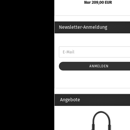
Th
Nur 209,00 EUR
Fu
in
Th
Fu
Newsletter-Anmeldung
in
Th
Fu
Fi
ANMELDEN
Wintersport anzeigen
Z
Dachskiträger
Th
G
Angebote
Sc
Di
Th