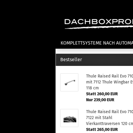
KOMPLETTSYSTEME NACH AUTOM
Bestseller
Fahrradträger anzeigen
T
Thule Raised Rail Evo 71
Dachfahrradträger
La
mit 7112 Thule Wingbar E
Heckklappenfahrradträger
La
118 cm
Anhängekupplungsträger
Un
Statt 260,00 EUR
E-Bike Fahrradträger
Nur 239,00 EUR
Th
Cl
Zubehör Fahrradträger
Thule Raised Rail Evo 71
n
7122 mit Stahl
Th
Vierkanttraversen 120 c
mi
Statt 265,00 EUR