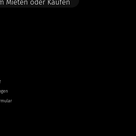
m Mieten oder Kaufen
z
ngen
rmular