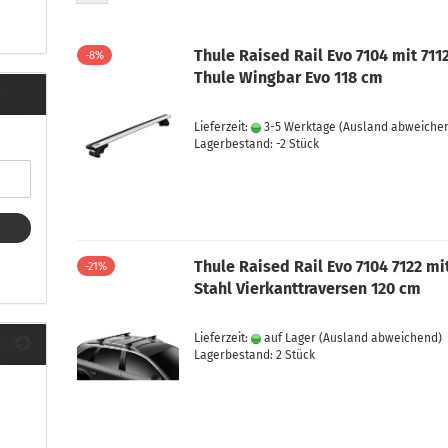
ule Montagekits 40.. für 753
ßsatz Fahrzeuge mit
tegrierter Reling
Thule Raised Rail Evo 7104 mit 711
-8%
ule Montagekits 60.. für 7106
Thule Wingbar Evo 118 cm
ßsatz Fahrzeuge mit
tegrierter Reling
Lieferzeit:
3-5 Werktage
(Ausland abweiche
ule Montagekits 70.. für 7107
Lagerbestand: -2 Stück
ßsatz Fahrzeuge mit
xpunkte
Thule Raised Rail Evo 7104 7122 mi
-21%
ubehör anzeigen
Stahl Vierkanttraversen 120 cm
ule Ersatzteile
epäck und Reisetaschen
Lieferzeit:
auf Lager
(Ausland abweichend)
hliesszylinder
Lagerbestand: 2 Stück
ebstahlschutz
ule Professional