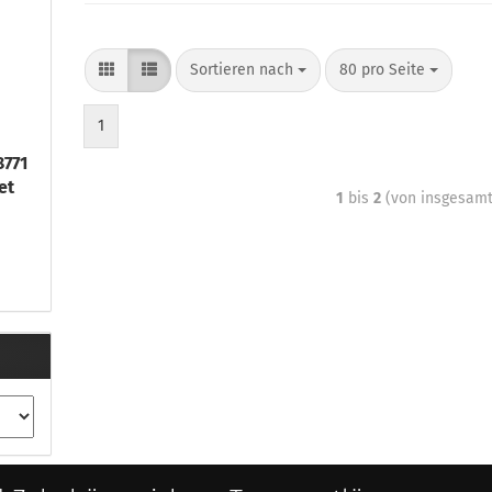
Sortieren nach
80 pro Seite
1
771
et
1
bis
2
(von insgesam