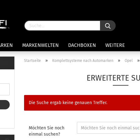
ARKEN
MARKENWELTEN
DACHBOXEN
WEITERE
»
»
Startseite
Komplettsysteme nach Automarken
Opel
rägersysteme anzeigen
ERWEITERTE S
stenträgerfüße
ststreben
Konto 
iversaltträger Reling
Die Suche ergab keine genauen Treffer.
Passw
ule Montagekits 50.. für 7105
amp Fußsatz Fahrzeuge mit
ormalen Dach
ule Kits 30.. für 753 Fußsatz
Möchten Sie noch
t Fixpunkte
einmal suchen?