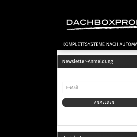
KOMPLETTSYSTEME NACH AUTOM
Newsletter-Anmeldung
Fahrradträger anzeigen
T
Dachfahrradträger
La
Heckklappenfahrradträger
La
Anhängekupplungsträger
Un
E-Bike Fahrradträger
ANMELDEN
Th
Cl
Zubehör Fahrradträger
n
Th
mi