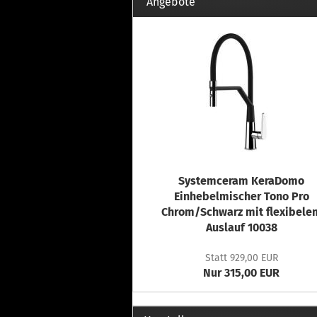
Th
Angebote
Fu
in
Th
Fu
in
Th
Fu
Fi
Systemceram KeraDomo
Wintersport anzeigen
Z
Einhebelmischer Tono Pro
Chrom/Schwarz mit flexibele
Dachskiträger
Th
Auslauf 10038
G
Sc
Statt 929,00 EUR
Di
Nur 315,00 EUR
Th