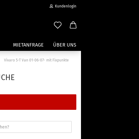
Kundenlogin
MIETANFRAGE
ÜBER UNS
»
Vivaro 5-T Van 01-06-07- mit Fixpunkte
Wassersport anzeigen
UCHE
Paddleboard Traeger
Kajak und Kanuträger
erstellen
Träger für Surfbretter
ort vergessen?
Zubehör für Wassersportträger