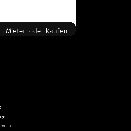
m Mieten oder Kaufen
z
ngen
rmular