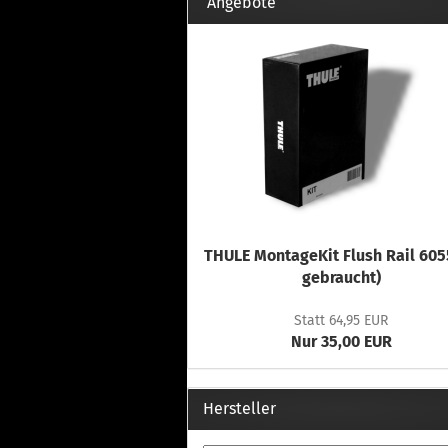
Th
Angebote
Fu
in
Th
Fu
in
Th
Fu
Fi
THULE MontageKit Flush Rail 605
Wintersport anzeigen
Z
gebraucht)
Dachskiträger
Th
Statt 64,95 EUR
G
Nur 35,00 EUR
Sc
Di
Th
Hersteller