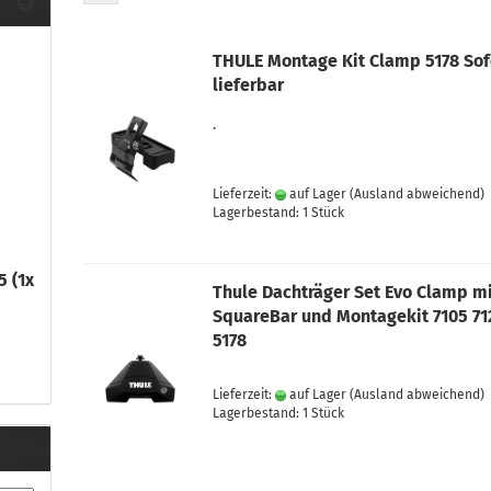
ule Montagekits 40.. für 753
ßsatz Fahrzeuge mit
tegrierter Reling
THULE Montage Kit Clamp 5178 Sof
ule Montagekits 60.. für 7106
lieferbar
ßsatz Fahrzeuge mit
tegrierter Reling
.
ule Montagekits 70.. für 7107
ßsatz Fahrzeuge mit
xpunkte
Lieferzeit:
auf Lager
(Ausland abweichend)
Lagerbestand: 1 Stück
5 (1x
Thule Dachträger Set Evo Clamp m
ubehör anzeigen
SquareBar und Montagekit 7105 71
ule Ersatzteile
5178
epäck und Reisetaschen
hliesszylinder
Lieferzeit:
auf Lager
(Ausland abweichend)
ebstahlschutz
Lagerbestand: 1 Stück
ule Professional