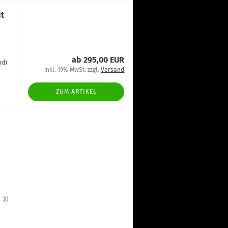
it
ab 295,00 EUR
nd)
inkl. 19% MwSt. zzgl.
Versand
ZUM ARTIKEL
t
3
)