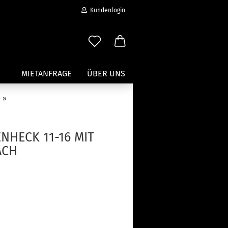
Kundenlogin
MIETANFRAGE
ÜBER UNS
»
Wassersport anzeigen
Paddleboard Traeger
NHECK 11-16 MIT
Kajak und Kanuträger
ACH
erstellen
Träger für Surfbretter
ort vergessen?
Zubehör für Wassersportträger