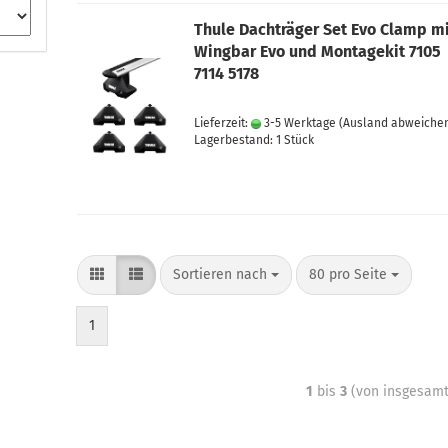
Thule Dachträger Set Evo Clamp m
Wingbar Evo und Montagekit 7105
7114 5178
Lieferzeit:
3-5 Werktage
(Ausland abweiche
Lagerbestand: 1 Stück
Sortieren nach
80 pro Seite
1
1
bis
3
(von insgesam