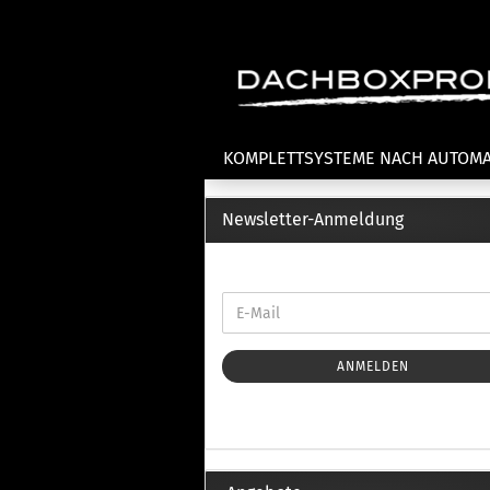
KOMPLETTSYSTEME NACH AUTOM
Newsletter-Anmeldung
Fahrradträger anzeigen
T
Dachfahrradträger
La
Heckklappenfahrradträger
La
Anhängekupplungsträger
Un
E-Bike Fahrradträger
ANMELDEN
Th
Cl
Zubehör Fahrradträger
n
Th
mi