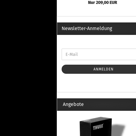
Th
Nur 209,00 EUR
Fu
in
Th
Fu
Newsletter-Anmeldung
in
Th
Fu
Fi
ANMELDEN
Wintersport anzeigen
Z
Dachskiträger
Th
G
Angebote
Sc
Di
Th