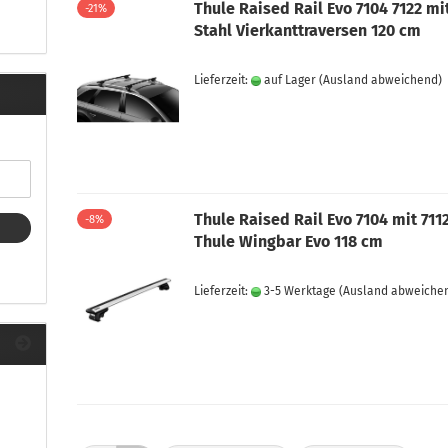
ule Montagekits 40.. für 753
Thule Raised Rail Evo 7104 7122 mi
-21%
ßsatz Fahrzeuge mit
Stahl Vierkanttraversen 120 cm
tegrierter Reling
ule Montagekits 60.. für 7106
Lieferzeit:
auf Lager
(Ausland abweichend)
ßsatz Fahrzeuge mit
tegrierter Reling
ule Montagekits 70.. für 7107
ßsatz Fahrzeuge mit
xpunkte
Thule Raised Rail Evo 7104 mit 711
-8%
Thule Wingbar Evo 118 cm
ubehör anzeigen
Lieferzeit:
3-5 Werktage
(Ausland abweiche
ule Ersatzteile
epäck und Reisetaschen
hliesszylinder
ebstahlschutz
ule Professional