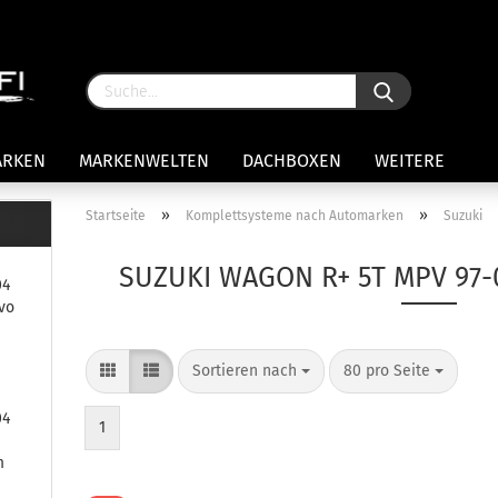
ARKEN
MARKENWELTEN
DACHBOXEN
WEITERE
»
»
Startseite
Komplettsysteme nach Automarken
Suzuki
rägersysteme anzeigen
SUZUKI WAGON R+ 5T MPV 97-
04
stenträgerfüße
vo
ststreben
Konto 
iversaltträger Reling
Sortieren nach
80 pro Seite
Passw
ule Montagekits 50.. für 7105
amp Fußsatz Fahrzeuge mit
04
ormalen Dach
1
ule Kits 30.. für 753 Fußsatz
m
t Fixpunkte