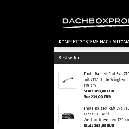
KOMPLETTSYSTEME NACH AUTOM
Bestseller
Fahrradträger anzeigen
T
Thule Raised Rail Evo 71
Dachfahrradträger
La
mit 7112 Thule Wingbar E
Heckklappenfahrradträger
La
118 cm
Anhängekupplungsträger
Un
Statt 260,00 EUR
E-Bike Fahrradträger
Nur 239,00 EUR
Th
Cl
Zubehör Fahrradträger
Thule Raised Rail Evo 71
n
7122 mit Stahl
Th
Vierkanttraversen 120 c
mi
Statt 265,00 EUR