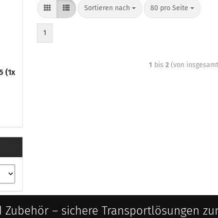
Sortieren nach
80 pro Seite
1
1
bis
2
(von insgesam
5 (1x
 Zubehör – sichere Transportlösungen zu