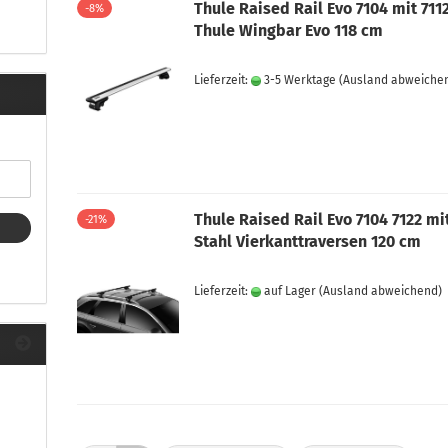
ule Montagekits 40.. für 753
Thule Raised Rail Evo 7104 mit 711
-8%
ßsatz Fahrzeuge mit
Thule Wingbar Evo 118 cm
tegrierter Reling
ule Montagekits 60.. für 7106
Lieferzeit:
3-5 Werktage
(Ausland abweiche
ßsatz Fahrzeuge mit
tegrierter Reling
ule Montagekits 70.. für 7107
ßsatz Fahrzeuge mit
xpunkte
Thule Raised Rail Evo 7104 7122 mi
-21%
Stahl Vierkanttraversen 120 cm
ubehör anzeigen
Lieferzeit:
auf Lager
(Ausland abweichend)
ule Ersatzteile
epäck und Reisetaschen
hliesszylinder
ebstahlschutz
ule Professional