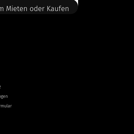
m Mieten oder Kaufen
z
ngen
rmular