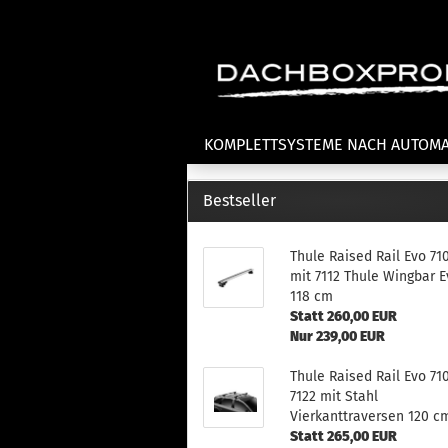
KOMPLETTSYSTEME NACH AUTOM
Bestseller
Fahrradträger anzeigen
T
Thule Raised Rail Evo 71
Dachfahrradträger
La
mit 7112 Thule Wingbar E
Heckklappenfahrradträger
La
118 cm
Anhängekupplungsträger
Un
Statt 260,00 EUR
E-Bike Fahrradträger
Nur 239,00 EUR
Th
Cl
Zubehör Fahrradträger
Thule Raised Rail Evo 71
n
7122 mit Stahl
Th
Vierkanttraversen 120 c
mi
Statt 265,00 EUR