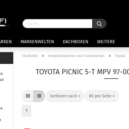
ARKEN
MARKENWELTEN
DACHBOXEN
WEITERE
»
»
Startseite
Komplettsysteme nach Automarken
Toyota
rägersysteme anzeigen
TOYOTA PICNIC 5-T MPV 97-
04
stenträgerfüße
vo
ststreben
Konto 
iversaltträger Reling
Sortieren nach
80 pro Seite
Passw
ule Montagekits 50.. für 7105
amp Fußsatz Fahrzeuge mit
04
ormalen Dach
1
ule Kits 30.. für 753 Fußsatz
m
t Fixpunkte