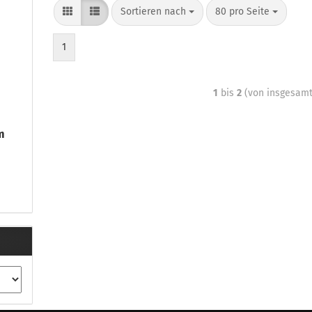
Sortieren nach
80 pro Seite
1
1
bis
2
(von insgesam
m