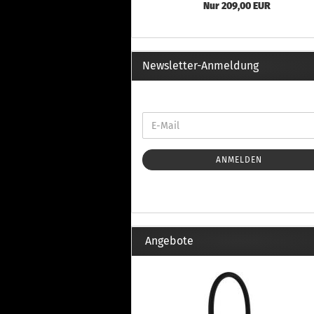
Th
Nur 209,00 EUR
Fu
in
Th
Fu
Newsletter-Anmeldung
in
Th
Fu
Fi
ANMELDEN
Wintersport anzeigen
Z
Dachskiträger
Th
G
Angebote
Sc
Di
Th