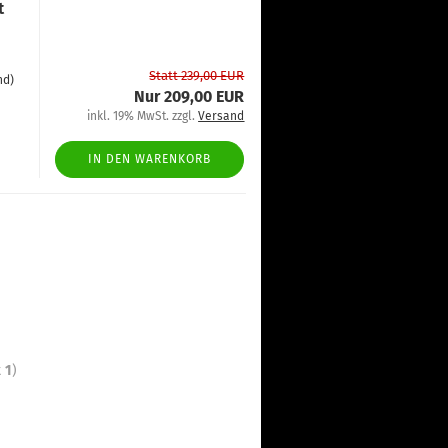
t
Statt 239,00 EUR
nd)
Nur 209,00 EUR
inkl. 19% MwSt. zzgl.
Versand
IN DEN WARENKORB
t
1
)