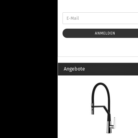
Th
Fu
in
Th
Fu
in
ANMELDEN
Th
Fu
Fi
Angebote
Wintersport anzeigen
Z
Dachskiträger
Th
G
Sc
Di
Th