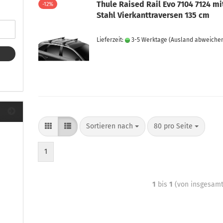
ule Montagekits 40.. für 753
Thule Raised Rail Evo 7104 7124 mi
-12%
ßsatz Fahrzeuge mit
Stahl Vierkanttraversen 135 cm
tegrierter Reling
ule Montagekits 60.. für 7106
Lieferzeit:
3-5 Werktage
(Ausland abweiche
ßsatz Fahrzeuge mit
tegrierter Reling
ule Montagekits 70.. für 7107
ßsatz Fahrzeuge mit
xpunkte
Sortieren nach
80 pro Seite
ubehör anzeigen
ule Ersatzteile
1
epäck und Reisetaschen
hliesszylinder
1
bis
1
(von insgesam
ebstahlschutz
ule Professional