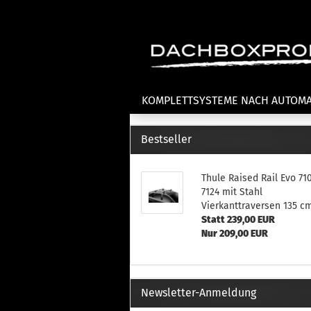
KOMPLETTSYSTEME NACH AUTOM
Bestseller
Fahrradträger anzeigen
T
Thule Raised Rail Evo 71
Dachfahrradträger
La
7124 mit Stahl
Heckklappenfahrradträger
La
Vierkanttraversen 135 c
Anhängekupplungsträger
Un
Statt 239,00 EUR
E-Bike Fahrradträger
Nur 209,00 EUR
Th
Cl
Zubehör Fahrradträger
n
Th
Newsletter-Anmeldung
mi