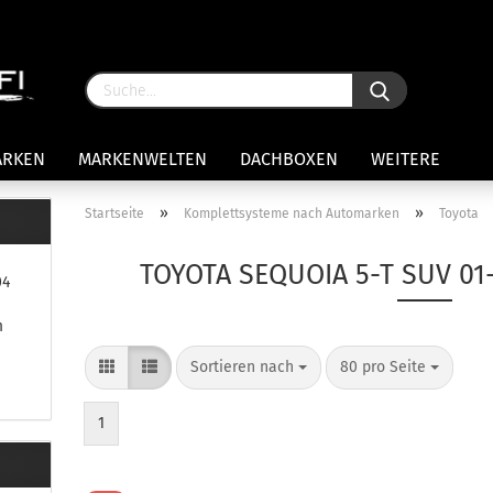
ARKEN
MARKENWELTEN
DACHBOXEN
WEITERE
»
»
Startseite
Komplettsysteme nach Automarken
Toyota
rägersysteme anzeigen
TOYOTA SEQUOIA 5-T SUV 01
04
stenträgerfüße
ststreben
m
Konto 
iversaltträger Reling
Sortieren nach
80 pro Seite
Passw
ule Montagekits 50.. für 7105
amp Fußsatz Fahrzeuge mit
ormalen Dach
1
ule Kits 30.. für 753 Fußsatz
t Fixpunkte