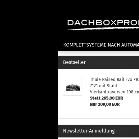
KOMPLETTSYSTEME NACH AUTOM
Bestseller
Fahrradträger anzeigen
T
Thule Raised Rail Evo 71
Dachfahrradträger
La
7121 mit Stahl
Heckklappenfahrradträger
La
Vierkanttraversen 108 c
Anhängekupplungsträger
Un
Statt 265,00 EUR
E-Bike Fahrradträger
Nur 209,00 EUR
Th
Cl
Zubehör Fahrradträger
n
Th
Newsletter-Anmeldung
mi