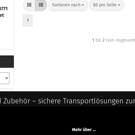
Sortieren nach
80 pro Seite
771
et
1
1
bis
2
(von insgesam
 Zubehör – sichere Transportlösungen zu
Mehr über ...