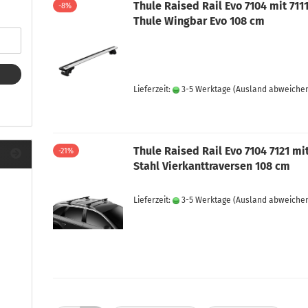
ule Montagekits 40.. für 753
Thule Raised Rail Evo 7104 mit 711
-8%
ßsatz Fahrzeuge mit
Thule Wingbar Evo 108 cm
tegrierter Reling
ule Montagekits 60.. für 7106
ßsatz Fahrzeuge mit
tegrierter Reling
Lieferzeit:
3-5 Werktage
(Ausland abweiche
ule Montagekits 70.. für 7107
ßsatz Fahrzeuge mit
xpunkte
Thule Raised Rail Evo 7104 7121 mi
-21%
Stahl Vierkanttraversen 108 cm
ubehör anzeigen
Lieferzeit:
3-5 Werktage
(Ausland abweiche
ule Ersatzteile
epäck und Reisetaschen
hliesszylinder
ebstahlschutz
ule Professional