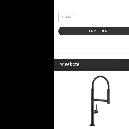
Th
Fu
in
Th
Fu
in
ANMELDEN
Th
Fu
Fi
Angebote
Wintersport anzeigen
Z
Dachskiträger
Th
G
Sc
Di
Th