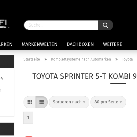
ARKEN
MARKENWELTEN
DACHBOXEN
WEITERE
»
»
Startseite
Komplettsysteme nach Automarken
Toyota
rägersysteme anzeigen
TOYOTA SPRINTER 5-T KOMBI 
04
stenträgerfüße
ststreben
m
Konto 
iversaltträger Reling
Sortieren nach
80 pro Seite
Passw
ule Montagekits 50.. für 7105
amp Fußsatz Fahrzeuge mit
ormalen Dach
1
ule Kits 30.. für 753 Fußsatz
t Fixpunkte