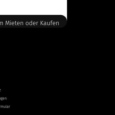
m Mieten oder Kaufen
z
ngen
rmular