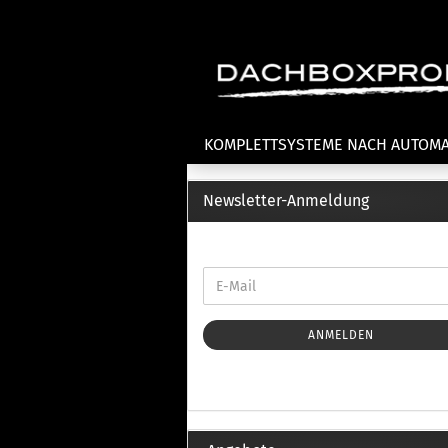
KOMPLETTSYSTEME NACH AUTOM
Newsletter-Anmeldung
Fahrradträger anzeigen
T
Dachfahrradträger
La
Heckklappenfahrradträger
La
Anhängekupplungsträger
Un
E-Bike Fahrradträger
ANMELDEN
Th
Cl
Zubehör Fahrradträger
n
Th
mi