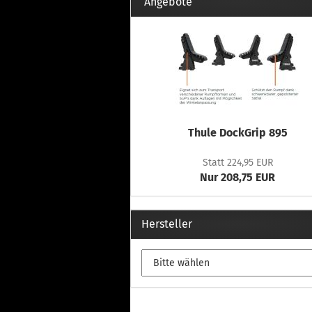
Th
Angebote
Fu
in
Th
Fu
in
Th
Fu
Fi
Thule DockGrip 895
Statt 224,95 EUR
Nur 208,75 EUR
Wintersport anzeigen
Z
Dachskiträger
Th
Hersteller
G
Sc
Di
Th