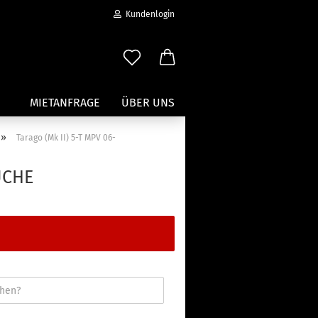
Kundenlogin
MIETANFRAGE
ÜBER UNS
»
Tarago (Mk II) 5-T MPV 06-
Wassersport anzeigen
UCHE
Paddleboard Traeger
Kajak und Kanuträger
erstellen
Träger für Surfbretter
ort vergessen?
Zubehör für Wassersportträger