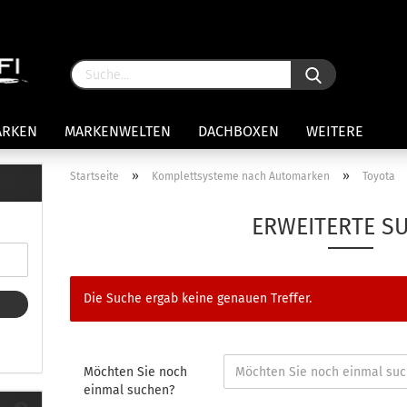
ARKEN
MARKENWELTEN
DACHBOXEN
WEITERE
»
»
Startseite
Komplettsysteme nach Automarken
Toyota
rägersysteme anzeigen
ERWEITERTE S
stenträgerfüße
ststreben
Konto 
iversaltträger Reling
Die Suche ergab keine genauen Treffer.
Passw
ule Montagekits 50.. für 7105
amp Fußsatz Fahrzeuge mit
ormalen Dach
ule Kits 30.. für 753 Fußsatz
Möchten Sie noch
t Fixpunkte
einmal suchen?