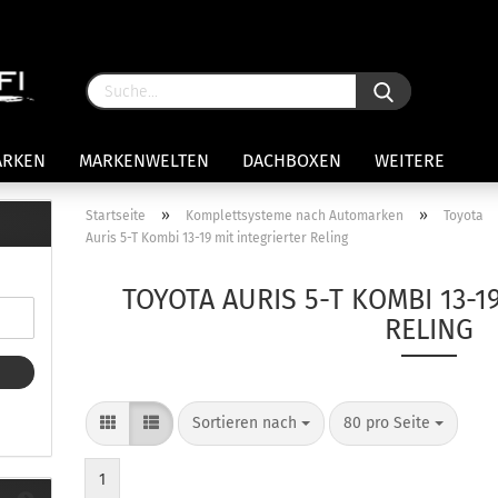
ARKEN
MARKENWELTEN
DACHBOXEN
WEITERE
»
»
Startseite
Komplettsysteme nach Automarken
Toyota
Auris 5-T Kombi 13-19 mit integrierter Reling
rägersysteme anzeigen
stenträgerfüße
TOYOTA AURIS 5-T KOMBI 13-1
ststreben
RELING
Konto 
iversaltträger Reling
Passw
ule Montagekits 50.. für 7105
amp Fußsatz Fahrzeuge mit
ormalen Dach
Sortieren nach
80 pro Seite
ule Kits 30.. für 753 Fußsatz
t Fixpunkte
1