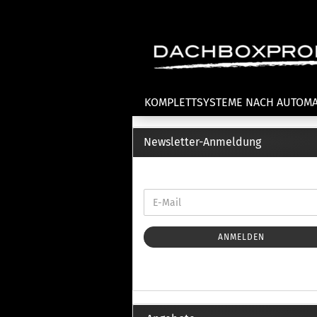
KOMPLETTSYSTEME NACH AUTOM
Newsletter-Anmeldung
Fahrradträger anzeigen
T
Dachfahrradträger
La
Heckklappenfahrradträger
La
Anhängekupplungsträger
Un
E-Bike Fahrradträger
ANMELDEN
Th
Cl
Zubehör Fahrradträger
n
Th
mi