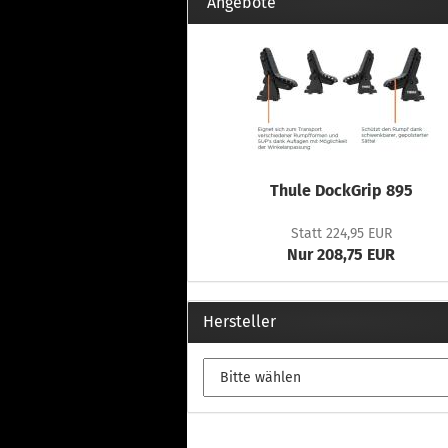
Th
Angebote
Fu
in
Th
Fu
in
Th
Fu
Fi
Thule DockGrip 895
Statt 224,95 EUR
Nur 208,75 EUR
Wintersport anzeigen
Z
Dachskiträger
Th
Hersteller
G
Sc
Di
Th