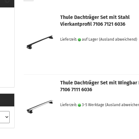
ule Montagekits 40.. für 753
ßsatz Fahrzeuge mit
tegrierter Reling
Thule Dachträger Set mit Stahl
ule Montagekits 60.. für 7106
Vierkantprofil 7106 7121 6036
ßsatz Fahrzeuge mit
tegrierter Reling
Lieferzeit:
auf Lager
(Ausland abweichend)
ule Montagekits 70.. für 7107
ßsatz Fahrzeuge mit
xpunkte
Thule Dachträger Set mit Wingbar
ubehör anzeigen
7106 7111 6036
ule Ersatzteile
epäck und Reisetaschen
Lieferzeit:
3-5 Werktage
(Ausland abweiche
hliesszylinder
ebstahlschutz
ule Professional