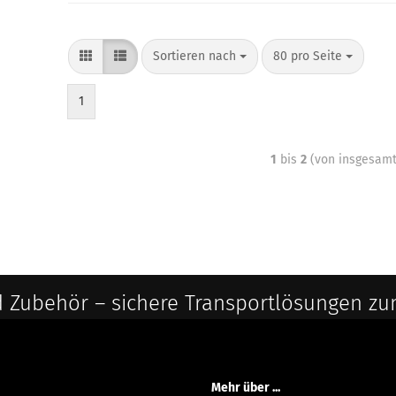
Sortieren nach
80 pro Seite
1
1
bis
2
(von insgesam
 Zubehör – sichere Transportlösungen zu
Mehr über ...