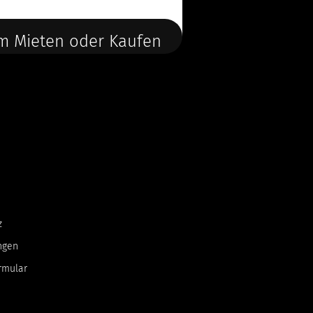
m Mieten oder Kaufen
z
ngen
rmular