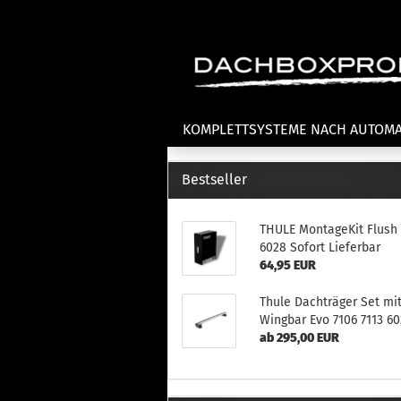
KOMPLETTSYSTEME NACH AUTOM
Bestseller
Fahrradträger anzeigen
T
THULE MontageKit Flush 
Dachfahrradträger
La
6028 Sofort Lieferbar
Heckklappenfahrradträger
La
64,95 EUR
Anhängekupplungsträger
Un
E-Bike Fahrradträger
Th
Thule Dachträger Set mi
Cl
Wingbar Evo 7106 7113 6
Zubehör Fahrradträger
n
ab 295,00 EUR
Th
mi