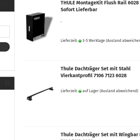
ule Montagekits 40.. für 753
THULE MontageKit Flush Rail 6028
ßsatz Fahrzeuge mit
Sofort Lieferbar
tegrierter Reling
ule Montagekits 60.. für 7106
.
ßsatz Fahrzeuge mit
tegrierter Reling
Lieferzeit:
3-5 Werktage
(Ausland abweiche
ule Montagekits 70.. für 7107
ßsatz Fahrzeuge mit
xpunkte
Thule Dachträger Set mit Stahl
Vierkantprofil 7106 7123 6028
ubehör anzeigen
Lieferzeit:
auf Lager
(Ausland abweichend)
ule Ersatzteile
epäck und Reisetaschen
hliesszylinder
ebstahlschutz
ule Professional
Thule Dachträger Set mit Wingbar