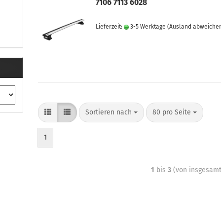
7106 7113 6028
Lieferzeit:
3-5 Werktage
(Ausland abweiche
Sortieren nach
80 pro Seite
1
1
bis
3
(von insgesam