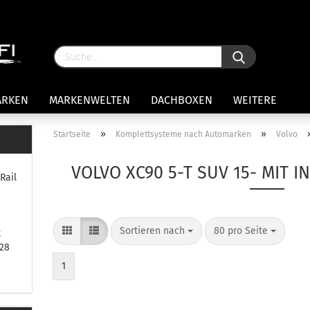
ARKEN
MARKENWELTEN
DACHBOXEN
WEITERE
»
»
Startseite
Komplettsysteme nach Automarken
Volvo
rägersysteme anzeigen
VOLVO XC90 5-T SUV 15- MIT I
Rail
stenträgerfüße
ststreben
Konto 
iversaltträger Reling
Sortieren nach
80 pro Seite
Passw
ule Montagekits 50.. für 7105
t
amp Fußsatz Fahrzeuge mit
028
ormalen Dach
1
ule Kits 30.. für 753 Fußsatz
t Fixpunkte