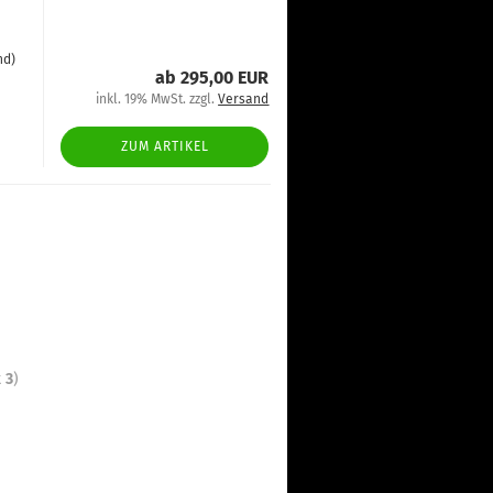
nd)
ab 295,00 EUR
inkl. 19% MwSt. zzgl.
Versand
ZUM ARTIKEL
t
3
)