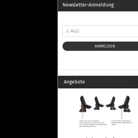
Th
Newsletter-Anmeldung
Fu
in
Th
Fu
in
Th
ANMELDEN
Fu
Fi
Angebote
Wintersport anzeigen
Z
Dachskiträger
Th
G
Sc
Di
Th