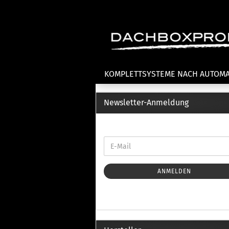
KOMPLETTSYSTEME NACH AUTOM
Newsletter-Anmeldung
Fahrradträger anzeigen
T
Dachfahrradträger
La
Heckklappenfahrradträger
La
Anhängekupplungsträger
Un
E-Bike Fahrradträger
ANMELDEN
Th
Cl
Zubehör Fahrradträger
n
Th
mi