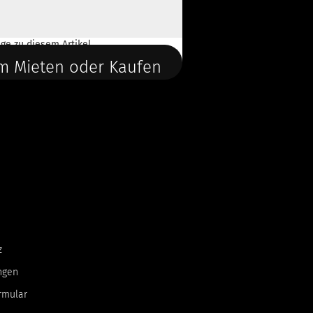
ge
zu diesem Artikel.
m Mieten oder Kaufen
z
ngen
rmular