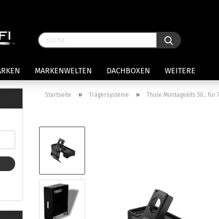
ARKEN
MARKENWELTEN
DACHBOXEN
WEITERE
»
»
Startseite
Trägersysteme
Thule Montagekits 50.. fü
rägersysteme anzeigen
stenträgerfüße
ststreben
Konto 
iversaltträger Reling
Passw
ule Montagekits 50.. für 7105
amp Fußsatz Fahrzeuge mit
ormalen Dach
ule Kits 30.. für 753 Fußsatz
t Fixpunkte