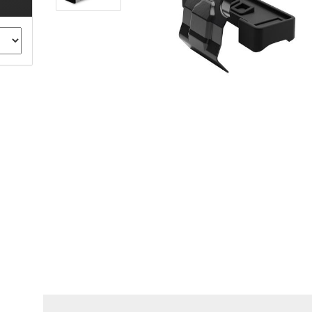
ule Montagekits 40.. für 753
ßsatz Fahrzeuge mit
tegrierter Reling
ule Montagekits 60.. für 7106
ßsatz Fahrzeuge mit
tegrierter Reling
ule Montagekits 70.. für 7107
ßsatz Fahrzeuge mit
xpunkte
ubehör anzeigen
ule Ersatzteile
epäck und Reisetaschen
hliesszylinder
ebstahlschutz
ule Professional