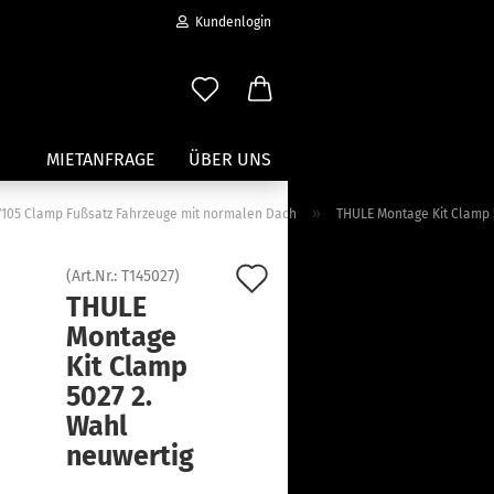
Kundenlogin
MIETANFRAGE
ÜBER UNS
»
r 7105 Clamp Fußsatz Fahrzeuge mit normalen Dach
THULE Montage Kit Clamp 
Wassersport anzeigen
Auf
(Art.Nr.:
T145027
)
Paddleboard Traeger
THULE
den
Kajak und Kanuträger
Montage
erstellen
Träger für Surfbretter
Merkzettel
Kit Clamp
ort vergessen?
Zubehör für Wassersportträger
5027 2.
Wahl
neuwertig