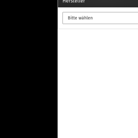
Th
Hersteller
Fu
in
Th
Fu
in
Th
Fu
Fi
Wintersport anzeigen
Z
Dachskiträger
Th
G
Sc
Di
Th