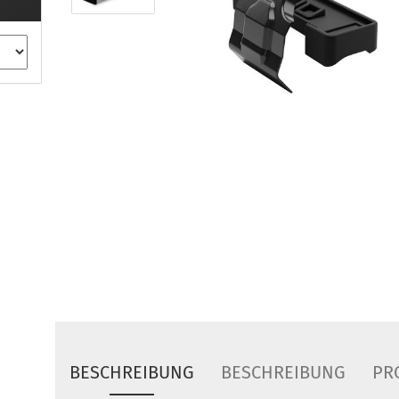
ule Montagekits 40.. für 753
ßsatz Fahrzeuge mit
tegrierter Reling
ule Montagekits 60.. für 7106
ßsatz Fahrzeuge mit
tegrierter Reling
ule Montagekits 70.. für 7107
ßsatz Fahrzeuge mit
xpunkte
ubehör anzeigen
ule Ersatzteile
epäck und Reisetaschen
hliesszylinder
ebstahlschutz
ule Professional
BESCHREIBUNG
BESCHREIBUNG
PR