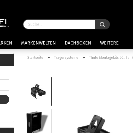
ARKEN
MARKENWELTEN
DACHBOXEN
WEITERE
»
»
Startseite
Trägersysteme
Thule Montagekits 50.. fü
rägersysteme anzeigen
stenträgerfüße
ststreben
Konto 
iversaltträger Reling
Passw
ule Montagekits 50.. für 7105
amp Fußsatz Fahrzeuge mit
ormalen Dach
ule Kits 30.. für 753 Fußsatz
t Fixpunkte