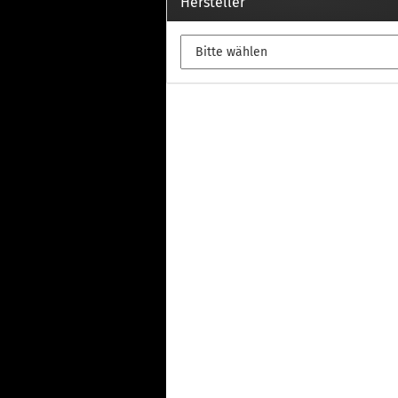
Th
Hersteller
Fu
in
Th
Fu
in
Th
Fu
Fi
Wintersport anzeigen
Z
Dachskiträger
Th
G
Sc
Di
Th