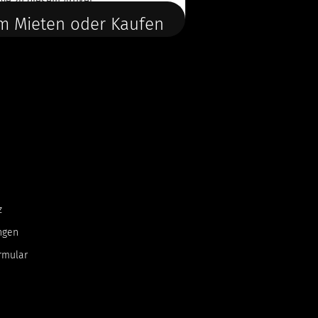
ge
zu diesem Artikel.
m Mieten oder Kaufen
z
ngen
rmular