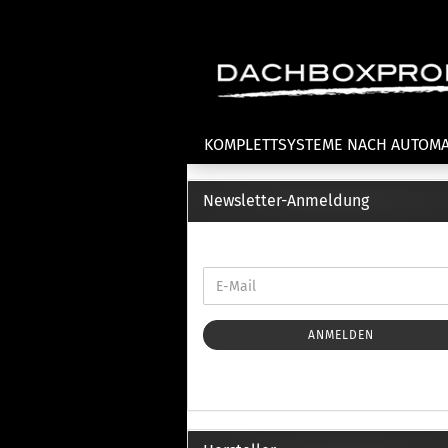
KOMPLETTSYSTEME NACH AUTOM
Newsletter-Anmeldung
Fahrradträger anzeigen
T
Dachfahrradträger
La
Heckklappenfahrradträger
La
Anhängekupplungsträger
Un
E-Bike Fahrradträger
ANMELDEN
Th
Cl
Zubehör Fahrradträger
n
Th
mi