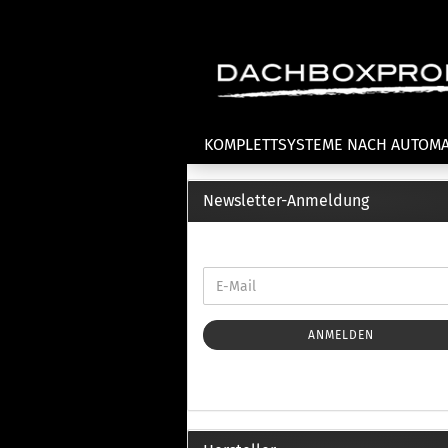
KOMPLETTSYSTEME NACH AUTOM
Newsletter-Anmeldung
Fahrradträger anzeigen
T
Dachfahrradträger
La
Heckklappenfahrradträger
La
Anhängekupplungsträger
Un
E-Bike Fahrradträger
ANMELDEN
Th
Cl
Zubehör Fahrradträger
n
Th
mi