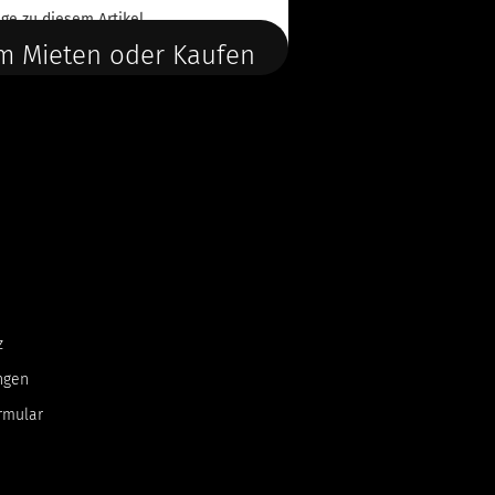
ge
zu diesem Artikel.
m Mieten oder Kaufen
z
ngen
rmular