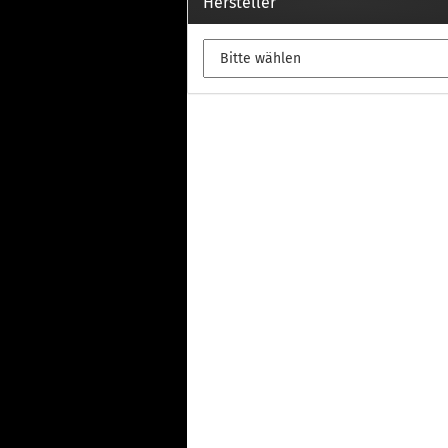
Th
Hersteller
Fu
in
Th
Fu
in
Th
Fu
Fi
Wintersport anzeigen
Z
Dachskiträger
Th
G
Sc
Di
Th