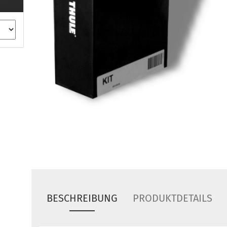
ule Montagekits 40.. für 753
ßsatz Fahrzeuge mit
tegrierter Reling
ule Montagekits 60.. für 7106
ßsatz Fahrzeuge mit
tegrierter Reling
ule Montagekits 70.. für 7107
ßsatz Fahrzeuge mit
xpunkte
ubehör anzeigen
ule Ersatzteile
epäck und Reisetaschen
hliesszylinder
ebstahlschutz
BESCHREIBUNG
PRODUKTDETAILS
ule Professional