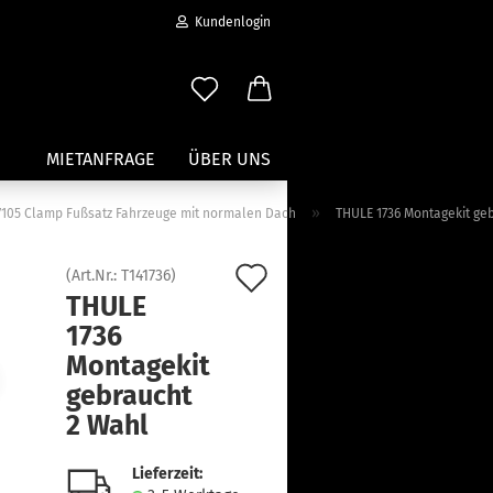
Kundenlogin
MIETANFRAGE
ÜBER UNS
»
r 7105 Clamp Fußsatz Fahrzeuge mit normalen Dach
THULE 1736 Montagekit ge
Wassersport anzeigen
Auf
(Art.Nr.:
T141736
)
Paddleboard Traeger
THULE
den
Kajak und Kanuträger
1736
erstellen
Träger für Surfbretter
Merkzettel
Montagekit
ort vergessen?
Zubehör für Wassersportträger
gebraucht
2 Wahl
Lieferzeit: