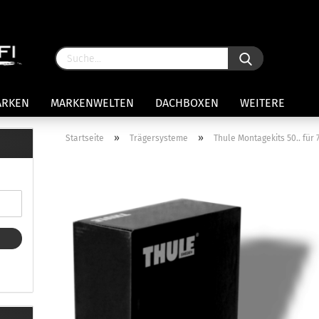
ARKEN
MARKENWELTEN
DACHBOXEN
WEITERE
»
»
Startseite
Trägersysteme
Thule Montagekits 50.. fü
rägersysteme anzeigen
stenträgerfüße
ststreben
Konto 
iversaltträger Reling
Passw
ule Montagekits 50.. für 7105
amp Fußsatz Fahrzeuge mit
ormalen Dach
ule Kits 30.. für 753 Fußsatz
t Fixpunkte