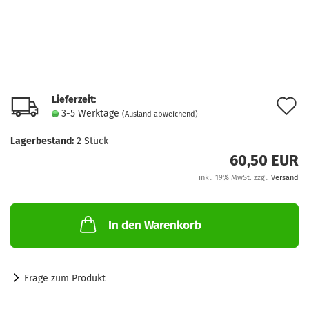
Lieferzeit:
A
3-5 Werktage
(Ausland abweichend)
d
Lagerbestand:
2
Stück
M
60,50 EUR
inkl. 19% MwSt. zzgl.
Versand
In den Warenkorb
Frage zum Produkt