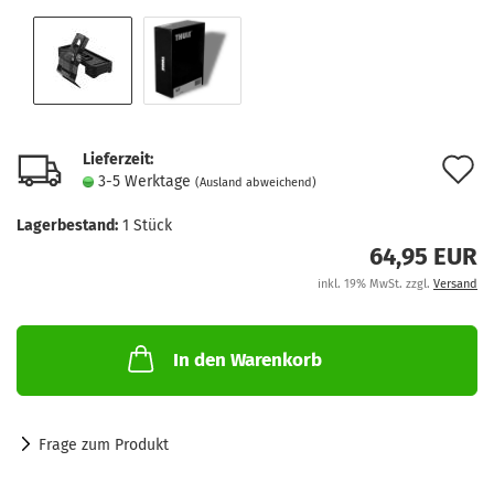
Lieferzeit:
A
3-5 Werktage
(Ausland abweichend)
d
Lagerbestand:
1
Stück
M
64,95 EUR
inkl. 19% MwSt. zzgl.
Versand
In den Warenkorb
Frage zum Produkt