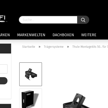
ARKEN
MARKENWELTEN
DACHBOXEN
WEITERE
»
»
Startseite
Trägersysteme
Thule Montagekits 50.. fü
rägersysteme anzeigen
stenträgerfüße
ststreben
Konto 
iversaltträger Reling
Passw
ule Montagekits 50.. für 7105
amp Fußsatz Fahrzeuge mit
ormalen Dach
ule Kits 30.. für 753 Fußsatz
t Fixpunkte