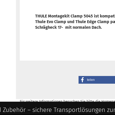
THULE Montagekit Clamp 5045 ist kompati
Thule Evo Clamp und Thule Edge Clamp pas
Schrägheck 17- mit normalen Dach.
teilen
Für weitere Informationen besuchen Sie bitte die
Homepa
 Zubehör – sichere Transportlösungen zu