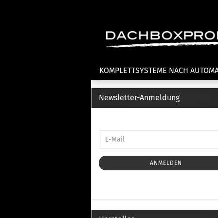
KOMPLETTSYSTEME NACH AUTOM
Newsletter-Anmeldung
Fahrradträger anzeigen
T
Dachfahrradträger
La
Heckklappenfahrradträger
La
Anhängekupplungsträger
Un
E-Bike Fahrradträger
ANMELDEN
Th
Cl
Zubehör Fahrradträger
n
Th
mi