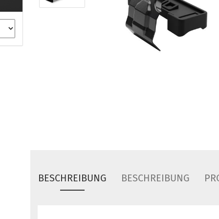
ule Montagekits 40.. für 753
ßsatz Fahrzeuge mit
tegrierter Reling
ule Montagekits 60.. für 7106
ßsatz Fahrzeuge mit
tegrierter Reling
ule Montagekits 70.. für 7107
ßsatz Fahrzeuge mit
xpunkte
ubehör anzeigen
ule Ersatzteile
epäck und Reisetaschen
hliesszylinder
BESCHREIBUNG
BESCHREIBUNG
PR
ebstahlschutz
ule Professional