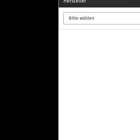
Th
Hersteller
Fu
in
Th
Fu
in
Th
Fu
Fi
Wintersport anzeigen
Z
Dachskiträger
Th
G
Sc
Di
Th