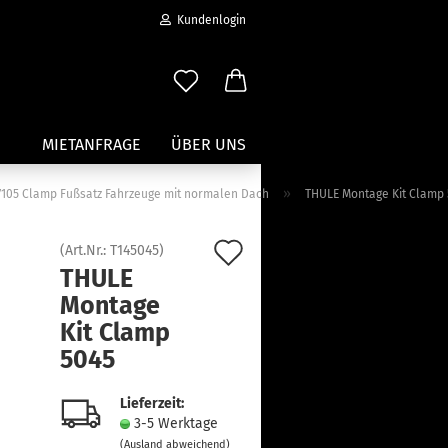
Kundenlogin
MIETANFRAGE
ÜBER UNS
»
r 7105 Clamp Fußsatz Fahrzeuge mit normalen Dach
THULE Montage Kit Clamp
Wassersport anzeigen
Auf
(Art.Nr.:
T145045
)
Paddleboard Traeger
THULE
den
Kajak und Kanuträger
Montage
erstellen
Träger für Surfbretter
Merkzettel
Kit Clamp
ort vergessen?
Zubehör für Wassersportträger
5045
Lieferzeit:
3-5 Werktage
(Ausland abweichend)