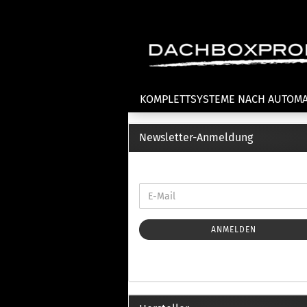
KOMPLETTSYSTEME NACH AUTOM
Newsletter-Anmeldung
Fahrradträger anzeigen
T
Dachfahrradträger
La
Heckklappenfahrradträger
La
Anhängekupplungsträger
Un
E-Bike Fahrradträger
ANMELDEN
Th
Cl
Zubehör Fahrradträger
n
Th
mi