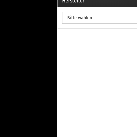
Th
Hersteller
Fu
in
Th
Fu
in
Th
Fu
Fi
Wintersport anzeigen
Z
Dachskiträger
Th
G
Sc
Di
Th