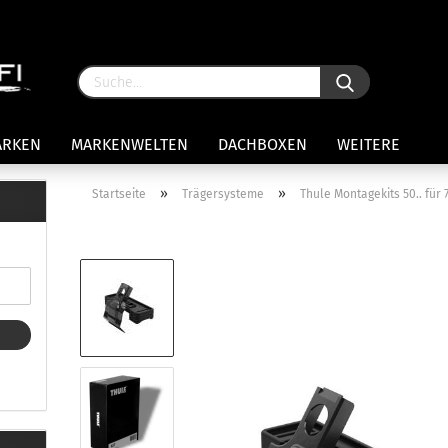
ARKEN
MARKENWELTEN
DACHBOXEN
WEITERE
»
»
Startseite
Trägersysteme
Thule Montagekits 50.. fü
rägersysteme anzeigen
stenträgerfüße
ststreben
Konto 
iversaltträger Reling
Passw
ule Montagekits 50.. für 7105
amp Fußsatz Fahrzeuge mit
ormalen Dach
ule Kits 30.. für 753 Fußsatz
t Fixpunkte