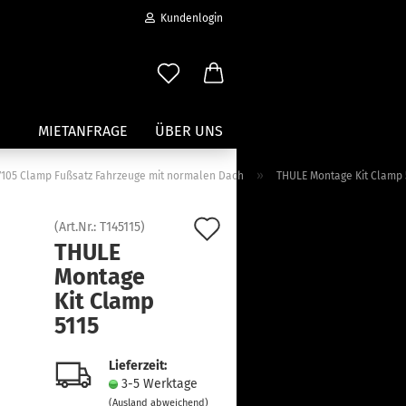
Kundenlogin
MIETANFRAGE
ÜBER UNS
»
r 7105 Clamp Fußsatz Fahrzeuge mit normalen Dach
THULE Montage Kit Clamp 
Wassersport anzeigen
Auf
(Art.Nr.:
T145115
)
Paddleboard Traeger
THULE
den
Kajak und Kanuträger
Montage
erstellen
Träger für Surfbretter
Merkzettel
Kit Clamp
ort vergessen?
Zubehör für Wassersportträger
5115
Lieferzeit:
3-5 Werktage
(Ausland abweichend)