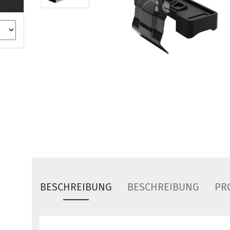
ule Montagekits 40.. für 753
ßsatz Fahrzeuge mit
tegrierter Reling
ule Montagekits 60.. für 7106
ßsatz Fahrzeuge mit
tegrierter Reling
ule Montagekits 70.. für 7107
ßsatz Fahrzeuge mit
xpunkte
ubehör anzeigen
ule Ersatzteile
epäck und Reisetaschen
hliesszylinder
BESCHREIBUNG
BESCHREIBUNG
PR
ebstahlschutz
ule Professional