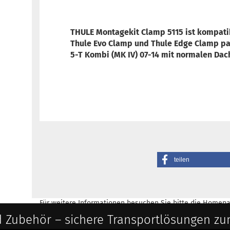
THULE Montagekit Clamp 5115 ist
kompati
Thule Evo Clamp und Thule Edge Clamp
pa
5-T Kombi (MK IV) 07-14 mit normalen Dac
teilen
Für weitere Informationen besuchen Sie bitte die
Homepa
 Zubehör – sichere Transportlösungen zu