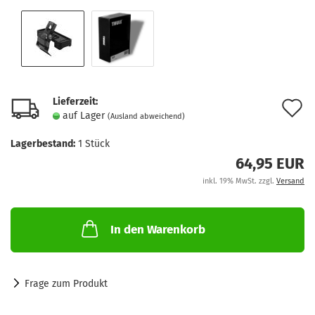
Lieferzeit:
A
auf Lager
(Ausland abweichend)
d
Lagerbestand:
1
Stück
M
64,95 EUR
inkl. 19% MwSt. zzgl.
Versand
In den Warenkorb
Frage zum Produkt