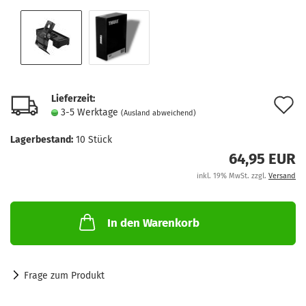
Lieferzeit:
A
3-5 Werktage
(Ausland abweichend)
d
Lagerbestand:
10
Stück
M
64,95 EUR
inkl. 19% MwSt. zzgl.
Versand
In den Warenkorb
Frage zum Produkt