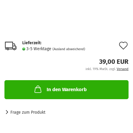
Lieferzeit:
A
3-5 Werktage
(Ausland abweichend)
d
39,00 EUR
M
inkl. 19% MwSt. zzgl.
Versand
In den Warenkorb
Frage zum Produkt