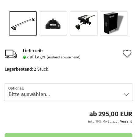
Lieferzeit:
A
auf Lager
(Ausland abweichend)
d
Lagerbestand:
2
Stück
M
Optional:
ab 295,00 EUR
inkl. 19% MwSt. zzgl.
Versand