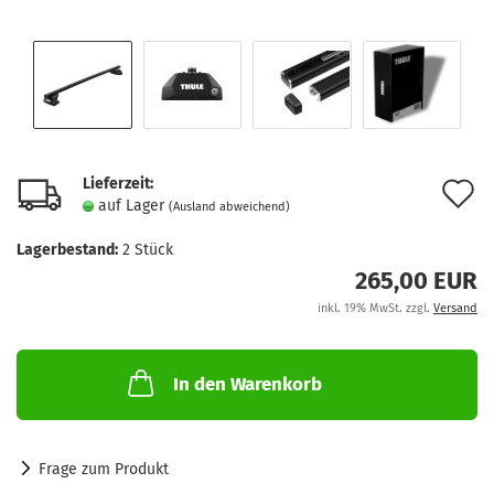
Lieferzeit:
A
auf Lager
(Ausland abweichend)
d
Lagerbestand:
2
Stück
M
265,00 EUR
inkl. 19% MwSt. zzgl.
Versand
In den Warenkorb
Frage zum Produkt