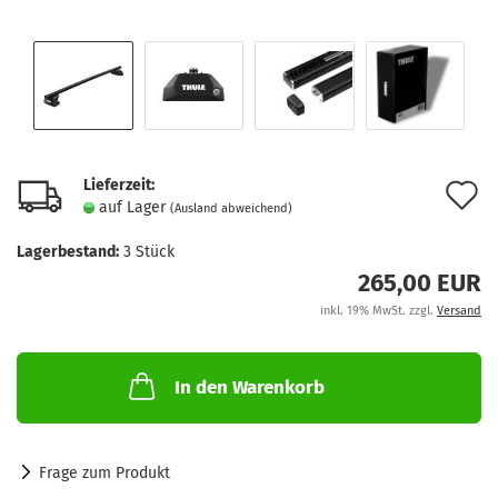
Lieferzeit:
A
auf Lager
(Ausland abweichend)
d
Lagerbestand:
3
Stück
M
265,00 EUR
inkl. 19% MwSt. zzgl.
Versand
In den Warenkorb
Frage zum Produkt