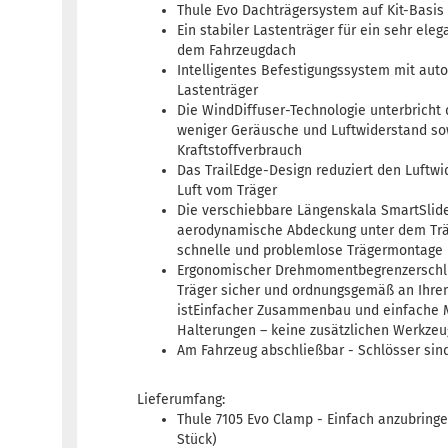
Thule Evo Dachträgersystem auf Kit-Basis
Ein stabiler Lastenträger für ein sehr eleg
dem Fahrzeugdach
Intelligentes Befestigungssystem mit aut
Lastenträger
Die WindDiffuser-Technologie unterbricht 
weniger Geräusche und Luftwiderstand sow
Kraftstoffverbrauch
Das TrailEdge-Design reduziert den Luftw
Luft vom Träger
Die verschiebbare Längenskala SmartSlide
aerodynamische Abdeckung unter dem Trä
schnelle und problemlose Trägermontage
Ergonomischer Drehmomentbegrenzerschlü
Träger sicher und ordnungsgemäß an Ihrem
istEinfacher Zusammenbau und einfache 
Halterungen – keine zusätzlichen Werkzeu
Am Fahrzeug abschließbar - Schlösser sin
Lieferumfang:
Thule 7105 Evo Clamp - Einfach anzubring
Stück)