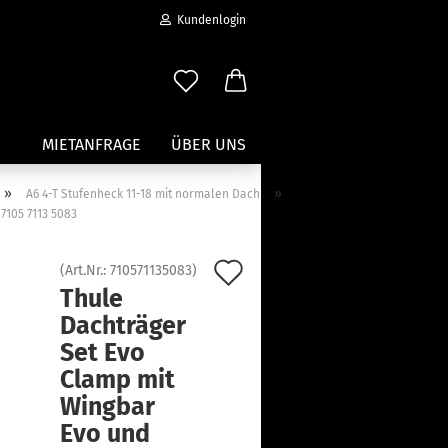
Kundenlogin
MIETANFRAGE
ÜBER UNS
»
»
A6 4-T Stufenheck 11-18 mit normalen Dach
7105 7113 5083
Wassersport anzeigen
Paddleboard Traeger
Auf
(Art.Nr.:
710571135083
)
Kajak und Kanuträger
Thule
den
erstellen
Träger für Surfbretter
Dachträger
ort vergessen?
Merkzettel
Zubehör für Wassersportträger
Set Evo
Clamp mit
Wingbar
Evo und