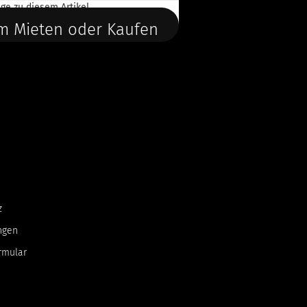
ge
zu diesem Artikel.
m Mieten oder Kaufen
z
ngen
rmular