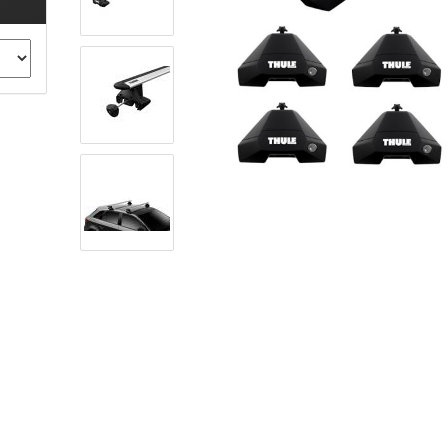
ule Montagekits 40.. für 753
ßsatz Fahrzeuge mit
tegrierter Reling
ule Montagekits 60.. für 7106
ßsatz Fahrzeuge mit
tegrierter Reling
ule Montagekits 70.. für 7107
ßsatz Fahrzeuge mit
xpunkte
ubehör anzeigen
ule Ersatzteile
epäck und Reisetaschen
hliesszylinder
ebstahlschutz
ule Professional