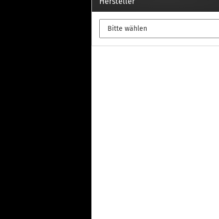
Th
Hersteller
Fu
in
Th
Fu
in
Th
Fu
Fi
Wintersport anzeigen
Z
Dachskiträger
Th
G
Sc
Di
Th