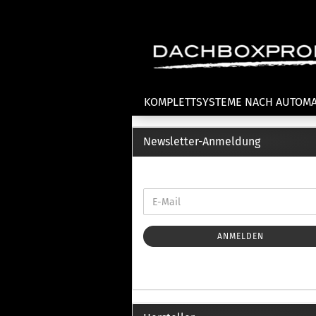
KOMPLETTSYSTEME NACH AUTOM
Newsletter-Anmeldung
Fahrradträger anzeigen
T
Dachfahrradträger
La
Heckklappenfahrradträger
La
Anhängekupplungsträger
Un
E-Bike Fahrradträger
ANMELDEN
Th
Cl
Zubehör Fahrradträger
n
Th
mi