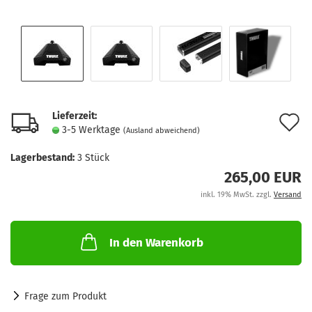
Lieferzeit:
A
3-5 Werktage
(Ausland abweichend)
d
Lagerbestand:
3
Stück
M
265,00 EUR
inkl. 19% MwSt. zzgl.
Versand
In den Warenkorb
Frage zum Produkt