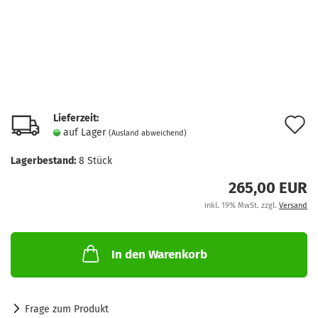
Lieferzeit:
A
auf Lager
(Ausland abweichend)
d
Lagerbestand:
8
Stück
M
265,00 EUR
inkl. 19% MwSt. zzgl.
Versand
In den Warenkorb
Frage zum Produkt