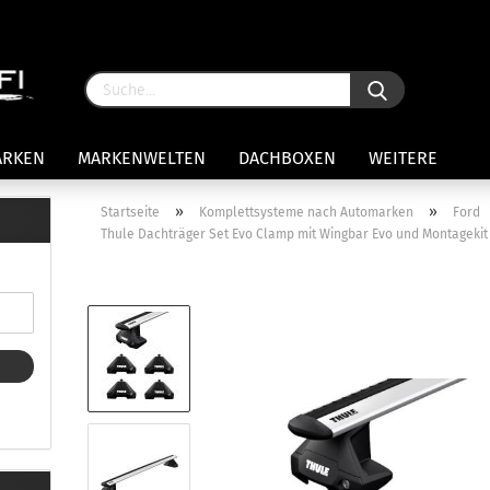
ARKEN
MARKENWELTEN
DACHBOXEN
WEITERE
»
»
Startseite
Komplettsysteme nach Automarken
Ford
Thule Dachträger Set Evo Clamp mit Wingbar Evo und Montagekit 7
rägersysteme anzeigen
stenträgerfüße
ststreben
Konto 
iversaltträger Reling
Passw
ule Montagekits 50.. für 7105
amp Fußsatz Fahrzeuge mit
ormalen Dach
ule Kits 30.. für 753 Fußsatz
t Fixpunkte