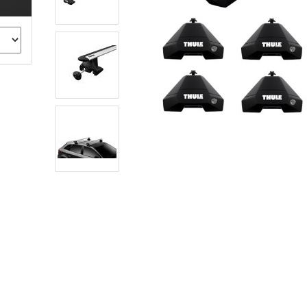
ule Montagekits 40.. für 753
ßsatz Fahrzeuge mit
tegrierter Reling
ule Montagekits 60.. für 7106
ßsatz Fahrzeuge mit
tegrierter Reling
ule Montagekits 70.. für 7107
ßsatz Fahrzeuge mit
xpunkte
ubehör anzeigen
ule Ersatzteile
epäck und Reisetaschen
hliesszylinder
ebstahlschutz
ule Professional