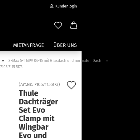
Kundenlogin
MIETANFRAGE
ÜBER UNS
»
»
S-Max 5-T MPV 06-15 mit Glasdach und normalen Dach
105 7115 5173
Wassersport anzeigen
Paddleboard Traeger
Auf
(Art.Nr.:
710571155173
)
Kajak und Kanuträger
Thule
den
erstellen
Träger für Surfbretter
Dachträger
ort vergessen?
Merkzettel
Zubehör für Wassersportträger
Set Evo
Clamp mit
Wingbar
Evo und