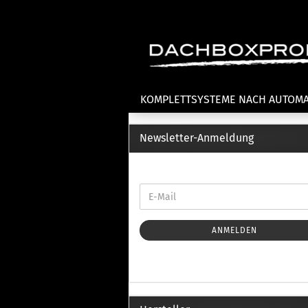
KOMPLETTSYSTEME NACH AUTOM
Newsletter-Anmeldung
Fahrradträger anzeigen
T
Dachfahrradträger
La
Heckklappenfahrradträger
La
Anhängekupplungsträger
Un
E-Bike Fahrradträger
ANMELDEN
Th
Cl
Zubehör Fahrradträger
n
Th
mi