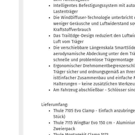
Intelligentes Befestigungssystem mit aut
Lastenträger
Die WindDiffuser-Technologie unterbricht 
weniger Geräusche und Luftwiderstand sow
Kraftstoffverbrauch
Das TrailEdge-Design reduziert den Luftw
Luft vom Träger
Die verschiebbare Längenskala SmartSlide
aerodynamische Abdeckung unter dem Trä
schnelle und problemlose Trägermontage
Ergonomischer Drehmomentbegrenzerschlü
Träger sicher und ordnungsgemäß an Ihrem
istEinfacher Zusammenbau und einfache 
Halterungen – keine zusätzlichen Werkzeu
Am Fahrzeug abschließbar - Schlösser sin
Lieferumfang:
Thule 7105 Evo Clamp - Einfach anzubring
Stück)
Thule 7115 WingBar Evo 150 cm - Aluminiu
Zweierpack
Thule Montagekit Clamp 5173