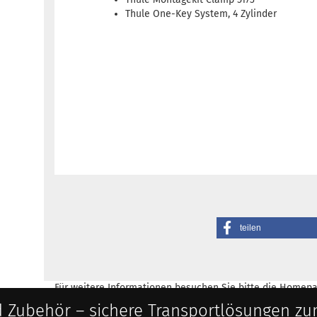
Thule One-Key System, 4 Zylinder
teilen
Für weitere Informationen besuchen Sie bitte die
Homepa
 Zubehör – sichere Transportlösungen zu