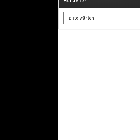
Th
Hersteller
Fu
in
Th
Fu
in
Th
Fu
Fi
Wintersport anzeigen
Z
Dachskiträger
Th
G
Sc
Di
Th