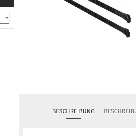
ule Montagekits 40.. für 753
ßsatz Fahrzeuge mit
tegrierter Reling
ule Montagekits 60.. für 7106
ßsatz Fahrzeuge mit
tegrierter Reling
ule Montagekits 70.. für 7107
ßsatz Fahrzeuge mit
xpunkte
ubehör anzeigen
ule Ersatzteile
epäck und Reisetaschen
hliesszylinder
BESCHREIBUNG
BESCHREIB
ebstahlschutz
ule Professional