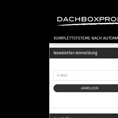
KOMPLETTSYSTEME NACH AUTOM
Newsletter-Anmeldung
Fahrradträger anzeigen
T
Dachfahrradträger
La
Heckklappenfahrradträger
La
Anhängekupplungsträger
Un
E-Bike Fahrradträger
ANMELDEN
Th
Cl
Zubehör Fahrradträger
n
Th
mi