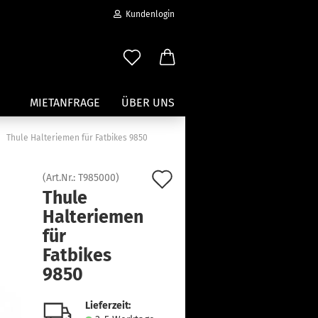
Kundenlogin
MIETANFRAGE
ÜBER UNS
Thule Halteriemen für Fatbikes 9850
Wassersport anzeigen
Auf
(Art.Nr.:
T985000
)
Paddleboard Traeger
Thule
den
Kajak und Kanuträger
Halteriemen
erstellen
Träger für Surfbretter
Merkzettel
für
ort vergessen?
Zubehör für Wassersportträger
Fatbikes
9850
Lieferzeit: