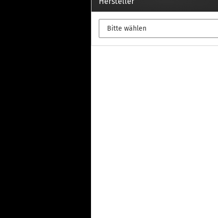
Th
Hersteller
Fu
in
Th
Fu
in
Th
Fu
Fi
Wintersport anzeigen
Z
Dachskiträger
Th
G
Sc
Di
Th