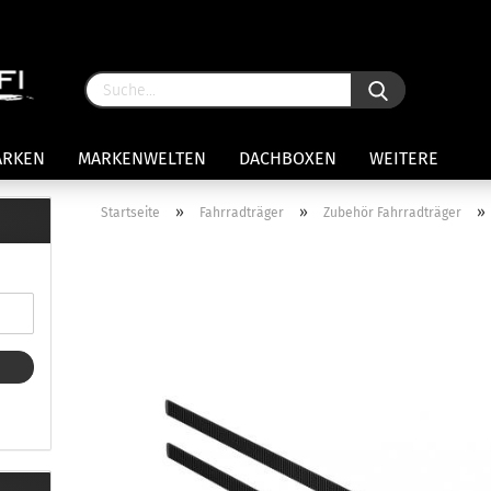
ARKEN
MARKENWELTEN
DACHBOXEN
WEITERE
»
»
»
Startseite
Fahrradträger
Zubehör Fahrradträger
rägersysteme anzeigen
stenträgerfüße
ststreben
Konto 
iversaltträger Reling
Passw
ule Montagekits 50.. für 7105
amp Fußsatz Fahrzeuge mit
ormalen Dach
ule Kits 30.. für 753 Fußsatz
t Fixpunkte