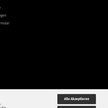
z
ngen
rmular
Alle Akzeptieren
,
 Sie