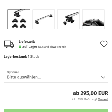
Lieferzeit:
A
auf Lager
(Ausland abweichend)
d
Lagerbestand:
1
Stück
M
Optional:
ab 295,00 EUR
inkl. 19% MwSt. zzgl.
Versand