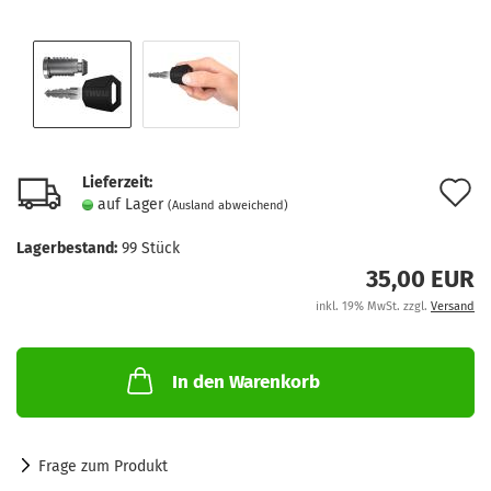
Lieferzeit:
A
auf Lager
(Ausland abweichend)
d
Lagerbestand:
99
Stück
M
35,00 EUR
inkl. 19% MwSt. zzgl.
Versand
In den Warenkorb
Frage zum Produkt