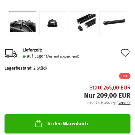
Lieferzeit:
A
auf Lager
(Ausland abweichend)
d
Lagerbestand:
2
Stück
M
-21%
Statt 265,00 EUR
Nur 209,00 EUR
inkl. 19% MwSt. zzgl.
Versand
In den Warenkorb