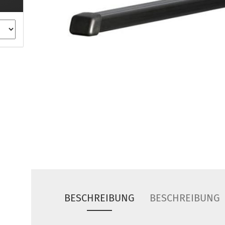
ule Montagekits 40.. für 753
ßsatz Fahrzeuge mit
tegrierter Reling
ule Montagekits 60.. für 7106
ßsatz Fahrzeuge mit
tegrierter Reling
ule Montagekits 70.. für 7107
ßsatz Fahrzeuge mit
xpunkte
ubehör anzeigen
ule Ersatzteile
epäck und Reisetaschen
hliesszylinder
ebstahlschutz
BESCHREIBUNG
BESCHREIBUNG
ule Professional