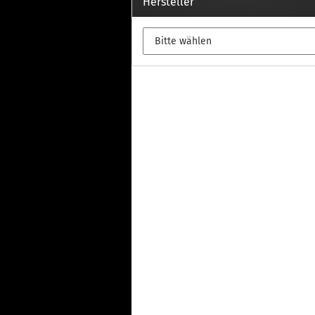
Th
Hersteller
Fu
in
Th
Fu
in
Th
Fu
Fi
Wintersport anzeigen
Z
Dachskiträger
Th
G
Sc
Di
Th