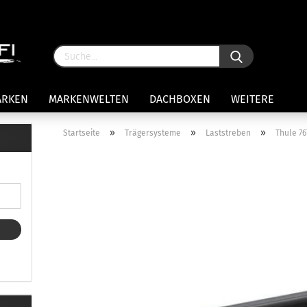
ARKEN
MARKENWELTEN
DACHBOXEN
WEITERE
»
»
»
Startseite
Trägersysteme
Laststreben
Thule 76
rägersysteme anzeigen
stenträgerfüße
ststreben
Konto 
iversaltträger Reling
Passw
ule Montagekits 50.. für 7105
amp Fußsatz Fahrzeuge mit
ormalen Dach
ule Kits 30.. für 753 Fußsatz
t Fixpunkte