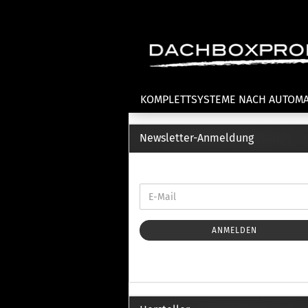
KOMPLETTSYSTEME NACH AUTOM
Newsletter-Anmeldung
Fahrradträger anzeigen
T
Dachfahrradträger
La
Heckklappenfahrradträger
La
Anhängekupplungsträger
Un
E-Bike Fahrradträger
ANMELDEN
Th
Cl
Zubehör Fahrradträger
n
Th
mi