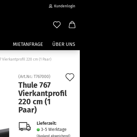
Kundenlogin
MIETANFRAGE
ÜBER UNS
7 Vierkantprofil 220 cm (1 Paar)
Wassersport anzeigen
Auf
(Art.Nr.:
T767000
)
Paddleboard Traeger
Thule 767
den
Kajak und Kanuträger
Vierkantprofil
erstellen
Träger für Surfbretter
Merkzettel
220 cm (1
ort vergessen?
Zubehör für Wassersportträger
Paar)
Lieferzeit:
3-5 Werktage
(Ausland abweichend)